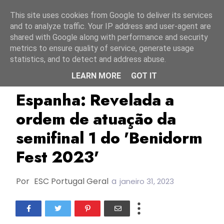
Início
6 agosto 2026
This site uses cookies from Google to deliver its services
and to analyze traffic. Your IP address and user-agent are
shared with Google along with performance and security
metrics to ensure quality of service, generate usage
statistics, and to detect and address abuse.
LEARN MORE
GOT IT
Benidorm Fest 2023
ESC2023
Espanha
Espanha: Revelada a
ordem de atuação da
semifinal 1 do 'Benidorm
Fest 2023'
Por
ESC Portugal Geral
a
janeiro 31, 2023