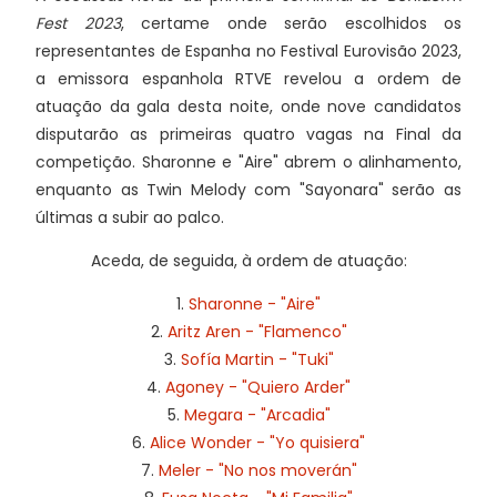
Fest 2023
, certame onde serão escolhidos os
representantes de Espanha no Festival Eurovisão 2023,
a emissora espanhola RTVE revelou a ordem de
atuação da gala desta noite, onde nove candidatos
disputarão as primeiras quatro vagas na Final da
competição. Sharonne e "Aire" abrem o alinhamento,
enquanto as Twin Melody com "Sayonara" serão as
últimas a subir ao palco.
Aceda, de seguida, à ordem de atuação:
1.
Sharonne - "Aire"
2.
Aritz Aren - "Flamenco"
3.
Sofía Martin - "Tuki"
4.
Agoney - "Quiero Arder"
5.
Megara - "Arcadia"
6.
Alice Wonder - "Yo quisiera"
7.
Meler - "No nos moverán"