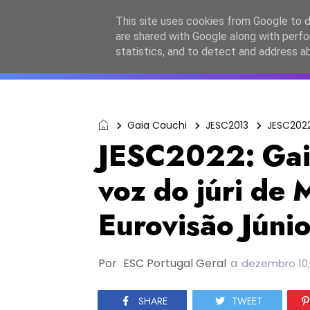
Início
Sobre a equipa
Contactos
Po
This site uses cookies from Google to de
are shared with Google along with perfo
ESC2027
JESC2026
F
statistics, and to detect and address a
Gaia Cauchi
JESC2013
JESC202
JESC2022: Gaia
voz do júri de 
Eurovisão Júni
Por
ESC Portugal Geral
a
dezembro 10,
SHARE
TWEET