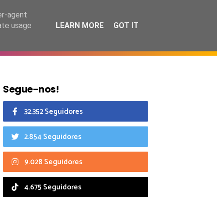
7 agosto 2026
er-agent
rate usage
LEARN MORE
GOT IT
CIAIS
CALENDÁRIO
Segue-nos!
32.352 Seguidores
2.854 Seguidores
9.028 Seguidores
4.675 Seguidores