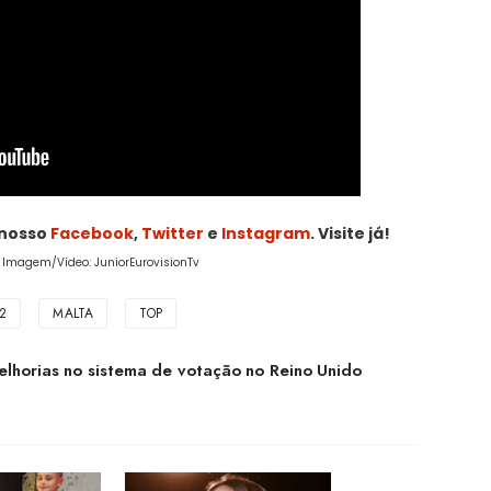
 nosso
Facebook
,
Twitter
e
Instagram
. Visite já!
 / Imagem/Vídeo: JuniorEurovisionTv
2
MALTA
TOP
lhorias no sistema de votação no Reino Unido