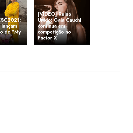
[VÍDEO] Reino
ESC2021:
Unido: Gaia Cauchi
 lançam
continua em
ão de "My
competição no
Factor X