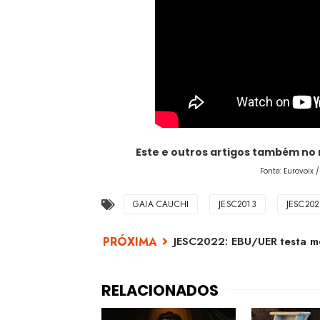
Este e outros artigos também no
Fonte: Eurovoix
GAIA CAUCHI
JESC2013
JESC202
JESC2022: EBU/UER testa me