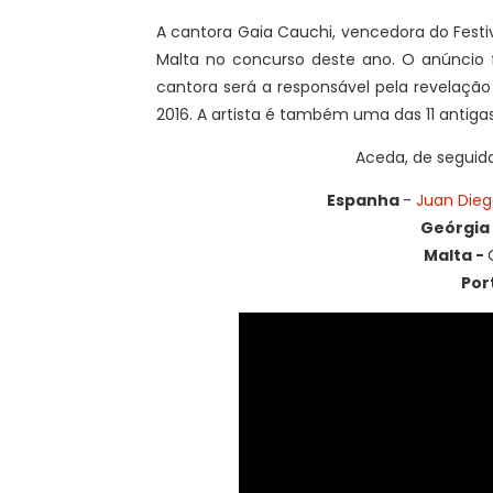
A cantora Gaia Cauchi, vencedora do Festiva
Malta no concurso deste ano. O anúncio f
cantora será a responsável pela revelaçã
2016. A artista é também uma das 11 antig
Aceda, de seguid
Espanha
-
Juan Dieg
Geórgia 
Malta -
Por