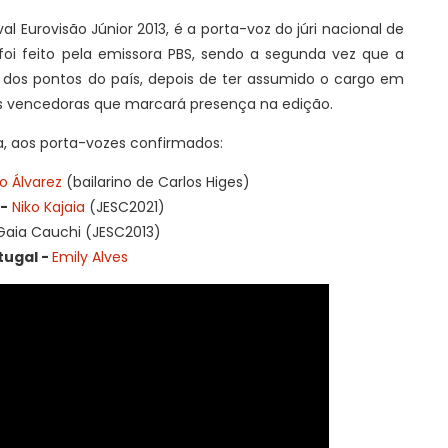
l Eurovisão Júnior 2013, é a porta-voz do júri nacional de
oi feito pela emissora PBS, sendo a segunda vez que a
o dos pontos do país, depois de ter assumido o cargo em
as vencedoras que marcará presença na edição.
a, aos porta-vozes confirmados:
o Álvarez
(bailarino de Carlos Higes)
-
Niko Kajaia
(JESC2021)
Gaia Cauchi (JESC2013)
tugal -
Emily Alves