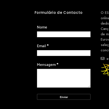
Formulário de Contacto
O ES
onlin
dedi
Nome
Canç
de m
Euro
sele
Email
*
conc
es
Mensagem
*