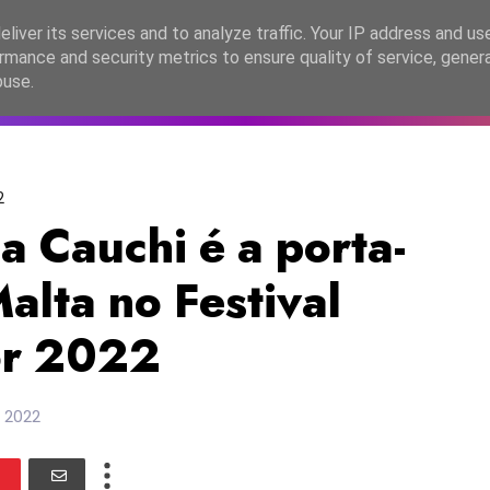
lítica de Privacidade
liver its services and to analyze traffic. Your IP address and us
rmance and security metrics to ensure quality of service, gene
C2026
EASC2026
PORTUGAL
LANÇAMENTOS
ESPE
buse.
2
 Cauchi é a porta-
Malta no Festival
or 2022
 2022