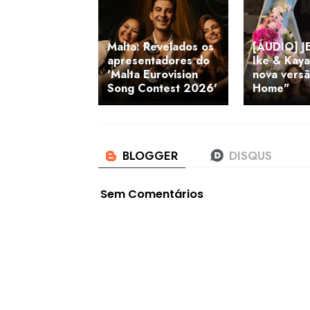
Malta: Revelados os
[ÁUDIO] J
apresentadores do
Ike & Kaya
'Malta Eurovision
nova vers
Song Contest 2026'
Home"
Sem Comentários