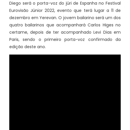
Diego será o porta-voz do júri de Espanha no Festival
Eurovisão Júnior 2022, evento que terá lugar a 11 de
dezembro em Yerevan. O jovem bailarino será um dos
quatro bailarinos que acompanhará Carlos Higes no
certame, depois de ter acompanhado Levi Dias em
Paris, sendo o primeiro porta-voz confirmado da
edição deste ano.