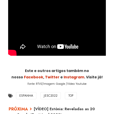
Este e outros artigos também no
nosso
Facebook
,
Twitter
e
Instagram
. Visite já!
Fonte: RTVE/Imagem: Google /Vídeo: Youtube
ESPANHA
JESC2022
TOP
[VÍDEO] Estónia: Reveladas as 20