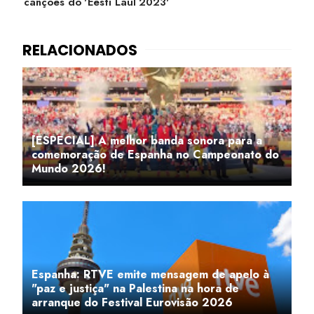
canções do 'Eesti Laul 2023'
[ESPECIAL] A melhor banda sonora para a
comemoração de Espanha no Campeonato do
Mundo 2026!
Espanha: RTVE emite mensagem de apelo à
"paz e justiça" na Palestina na hora de
arranque do Festival Eurovisão 2026