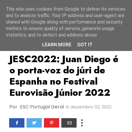
Início
6 agosto 2026
This site uses cookies from Google to deliver its services
and to analyze traffic. Your IP address and user-agent are
shared with Google along with performance and security
metrics to ensure quality of service, generate usage
statistics, and to detect and address abuse.
LEARN MORE
GOT IT
Espanha
JESC2022
TOP
JESC2022: Juan Diego é
o porta-voz do júri de
Espanha no Festival
Eurovisão Júnior 2022
Por
ESC Portugal Geral
a
dezembro 02, 2022