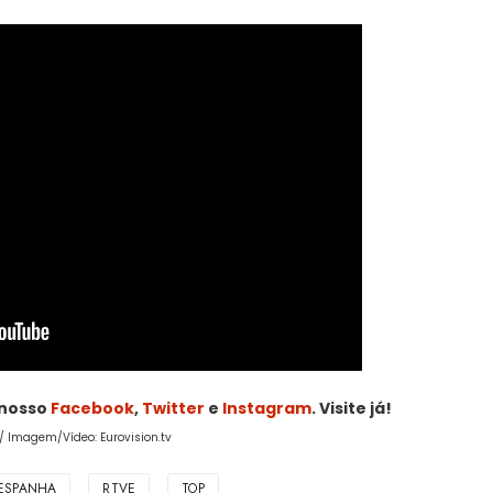
 nosso
Facebook
,
Twitter
e
Instagram
. Visite já!
 / Imagem/Vídeo: Eurovision.tv
ESPANHA
RTVE
TOP