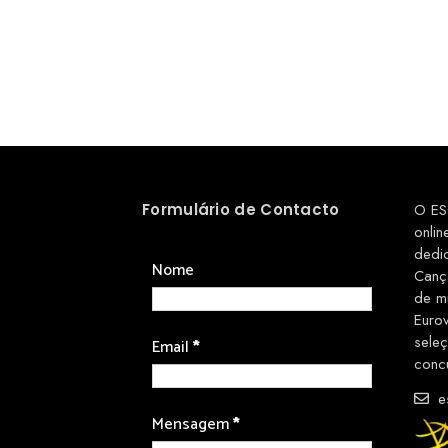
Formulário de Contacto
O ES
onlin
dedi
Nome
Canç
de m
Euro
sele
Email
*
conc
es
Mensagem
*