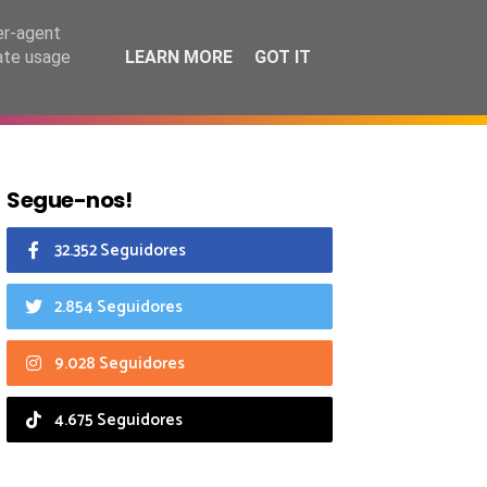
7 agosto 2026
er-agent
rate usage
LEARN MORE
GOT IT
CIAIS
CALENDÁRIO
Segue-nos!
32.352 Seguidores
2.854 Seguidores
9.028 Seguidores
4.675 Seguidores