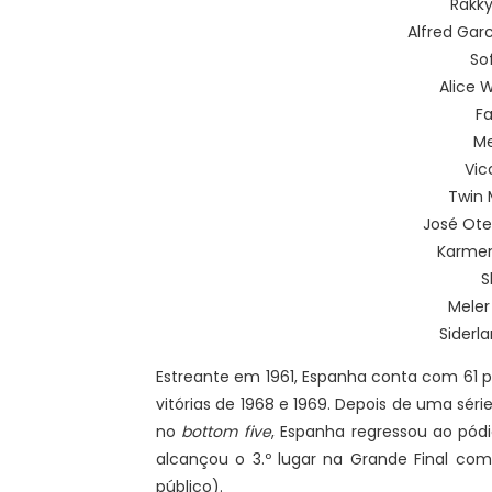
Rakky
Alfred Garc
Sof
Alice 
Fa
Me
Vic
Twin 
José Oter
Karmen
S
Meler
Siderla
Estreante em 1961, Espanha conta com 61 p
vitórias de 1968 e 1969. Depois de uma sé
no
bottom five
, Espanha regressou ao pód
alcançou o 3.º lugar na Grande Final com 
público).