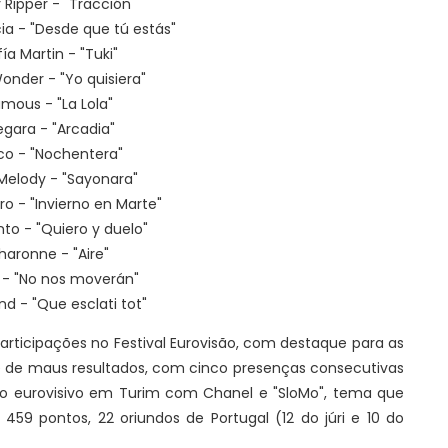
 Ripper - "Tracción"
ia - "Desde que tú estás"
ía Martin - "Tuki"
Wonder - "Yo quisiera"
mous - "La Lola"
gara - "Arcadia"
co - "Nochentera"
Melody - "Sayonara"
o - "Invierno en Marte"
to - "Quiero y duelo"
haronne - "Aire"
 - "No nos moverán"
nd - "Que esclati tot"
articipações no Festival Eurovisão, com destaque para as
rie de maus resultados, com cinco presenças consecutivas
io eurovisivo em Turim com Chanel e "SloMo", tema que
459 pontos, 22 oriundos de Portugal (12 do júri e 10 do