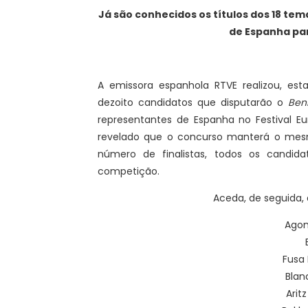
Já são conhecidos os títulos dos 18 te
de Espanha par
A emissora espanhola RTVE realizou, es
dezoito candidatos que disputarão o
Ben
representantes de Espanha no Festival E
revelado que o concurso manterá o me
número de finalistas, todos os candid
competição.
Aceda, de seguida, 
Agon
Fusa 
Blan
Arit