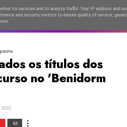
lítica de Privacidade
liver its services and to analyze traffic. Your IP address and us
rmance and security metrics to ensure quality of service, gene
C2026
EASC2026
PORTUGAL
LANÇAMENTOS
ESPE
buse.
spanha
dos os títulos dos
curso no 'Benidorm
 2022