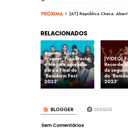
[AT] República Checa: Abert
Agoney, Alice
Wonder, Fusa Nocta
[VÍDEO] E
e Megara apurados
Recorde a
para a Final do
da segunda
'Benidorm Fest
do 'Benido
2023'
2023'
Sem Comentários