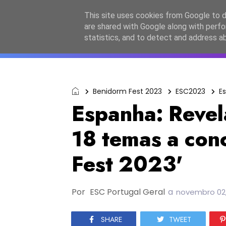
Início
Sobre a equipa
Contactos
Po
This site uses cookies from Google to de
are shared with Google along with perfo
ESC2027
JESC2026
F
statistics, and to detect and address a
Benidorm Fest 2023
ESC2023
E
Espanha: Revela
18 temas a con
Fest 2023'
Por
ESC Portugal Geral
a
novembro 02,
SHARE
TWEET