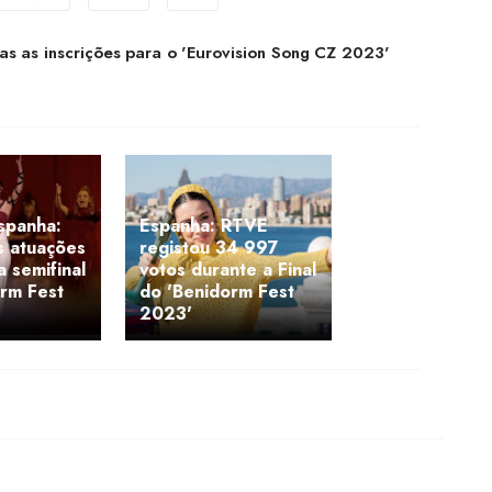
as as inscrições para o 'Eurovision Song CZ 2023'
spanha:
Espanha: RTVE
s atuações
registou 34 997
 semifinal
votos durante a Final
rm Fest
do 'Benidorm Fest
2023'