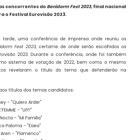
mas concorrentes do
Benidorm Fest 2023,
final nacional
a o Festival Eurovisão 2023.
ta tarde, uma conferência de imprensa onde reuniu os
idorm Fest 2023
, certame de onde serão escolhidos os
urovisão 2023. Durante a conferência, onde foi também
smo sistema de votação de 2022, bem como o mesmo
atos revelaram o título do tema que defenderão na
aos títulos dos temas candidatos:
ey - "Quiero Arder"
E'FEMME - "Uff!"
Nocta - "Mi Familia"
ca Paloma - "Eaea"
z Aren - "Flamenco"