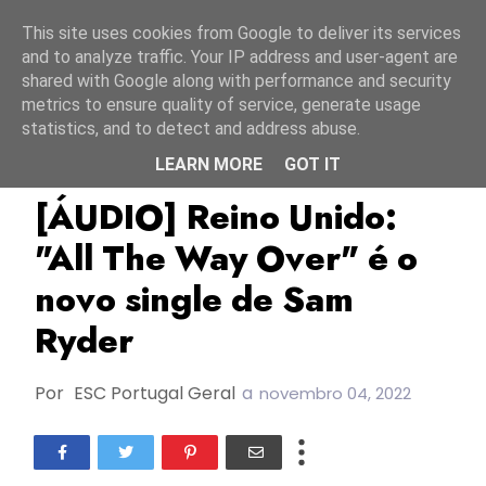
Início
7 agosto 2026
This site uses cookies from Google to deliver its services
and to analyze traffic. Your IP address and user-agent are
shared with Google along with performance and security
metrics to ensure quality of service, generate usage
statistics, and to detect and address abuse.
LEARN MORE
GOT IT
ESC2022
Novos Lançamentos
Reino Unido
[ÁUDIO] Reino Unido:
"All The Way Over" é o
novo single de Sam
Ryder
Por
ESC Portugal Geral
a
novembro 04, 2022