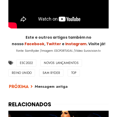
Este e outros artigos também no
nosso
Facebook
,
Twitter
e
Instagram
. Visite já!
Fonte: SamRyder /Imagem: ESCPORTUGAL /Vídeo: Eurovision.tv
ESC2022
NOVOS LANÇAMENTOS
REINO UNIDO
SAM RYDER
TOP
Mensagem antiga