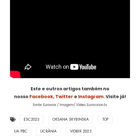
Este e outros artigos também no
nosso
Facebook
,
Twitter
e
Instagram
. Visite já!
Fonte: Eurovoix / Imagem/ Vídeo: Eurovision.tv
ESC2023
OKSANA SKYBINSKA
TOP
UA:PBC
UCRÂNIA
VIDBIR 2023