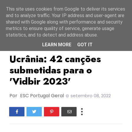
Início
8 agosto 2026
This site uses cookies from Google to deliver its services
and to analyze traffic. Your IP address and user-agent are
shared with Google along with performance and security
metrics to ensure quality of service, generate usage
statistics, and to detect and address abuse.
LEARN MORE
GOT IT
ESC2023
Oksana Skybinska
TOP
Ucrânia: 42 canções
submetidas para o
'Vidbir 2023'
Por
ESC Portugal Geral
a
setembro 08, 2022