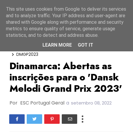
Início
6 agosto 2026
This site uses cookies from Google to deliver its services
and to analyze traffic. Your IP address and user-agent are
shared with Google along with performance and security
metrics to ensure quality of service, generate usage
statistics, and to detect and address abuse.
LEARN MORE
GOT IT
Dansk Melodi Grand Prix 2023
Dinamarca
DMGP2023
Dinamarca: Abertas as
inscrições para o 'Dansk
Melodi Grand Prix 2023'
Por
ESC Portugal Geral
a
setembro 08, 2022