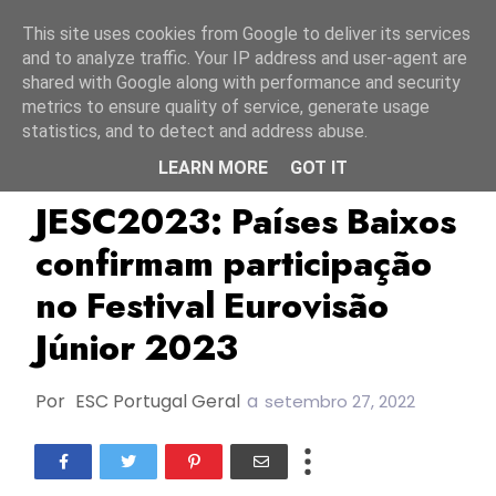
Início
6 agosto 2026
This site uses cookies from Google to deliver its services
and to analyze traffic. Your IP address and user-agent are
shared with Google along with performance and security
metrics to ensure quality of service, generate usage
statistics, and to detect and address abuse.
LEARN MORE
GOT IT
AVROTROS
JESC2023
Junior Songfestival
JESC2023: Países Baixos
confirmam participação
no Festival Eurovisão
Júnior 2023
Por
ESC Portugal Geral
a
setembro 27, 2022