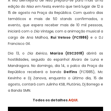
A vila alentejana de Nisa prepara-se para mais uma
edição do
Nisa em Festa
, evento que terá lugar de 12 a
15 de agosto na Praça da República. Com quatro dias
temáticos e mais de 50 stands confirmados, o
evento, que espera receber mais de 10 mil pessoas,
iniciará com o
Dia Vintage
, com a animação musical a
cargo de Ana Malhoa,
Rui Veloso (FC1986)
e o DJ
Francisco Gil.
Dia 13, o
Dia Ibérico
,
Mariza (ESC2018)
abrirá as
hostilidades, seguido do espanhol Alvaro de Luna e
Mandragora. No domingo, dia 14, o palco da Praça da
República receberá a banda
Delfins
(FC1985), Mc
Kevinho e Dj Zanova, enquanto o último dia, 15 de
agosto, contará com Julinho KSB, Plutónio, Dj Borrego e
a Banda SMN.
Todos os detalhes
AQUI
.