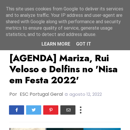
Início
7 agosto 2026
This site uses cookies from Google to deliver its services
and to analyze traffic. Your IP address and user-agent are
shared with Google along with performance and security
metrics to ensure quality of service, generate usage
statistics, and to detect and address abuse.
LEARN MORE
GOT IT
Agenda
Ao Vivo
Delfins
[AGENDA] Mariza, Rui
Veloso e Delfins no 'Nisa
em Festa 2022'
Por
ESC Portugal Geral
a
agosto 12, 2022