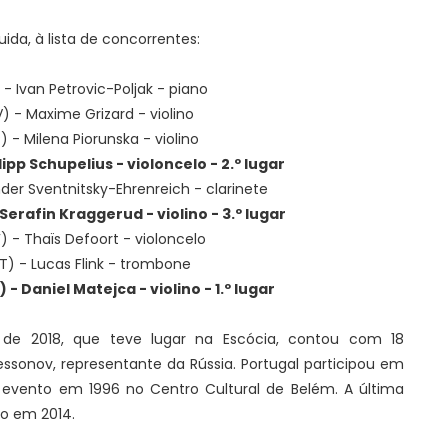
ida, à lista de concorrentes:
 - Ivan Petrovic-Poljak - piano
V) - Maxime Grizard - violino
) - Milena Piorunska - violino
ipp Schupelius - violoncelo - 2.º lugar
nder Sventnitsky-Ehrenreich - clarinete
Serafin Kraggerud - violino - 3.º lugar
F) - Thaïs Defoort - violoncelo
T) - Lucas Flink - trombone
- Daniel Matejca - violino - 1.º lugar
s de 2018, que teve lugar na Escócia, contou com 18
essonov, representante da Rússia. Portugal participou em
 evento em 1996 no Centro Cultural de Belém. A última
ko em 2014.