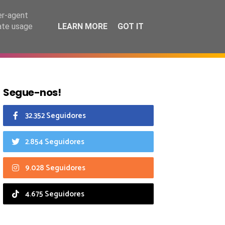
7 agosto 2026
er-agent
rate usage
LEARN MORE
GOT IT
CIAIS
CALENDÁRIO
Segue-nos!
32.352 Seguidores
2.854 Seguidores
9.028 Seguidores
4.675 Seguidores