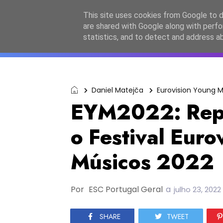
Início
Sobre a equipa
Contactos
Po
This site uses cookies from Google to de
are shared with Google along with perfo
ESC2027
JESC2026
F
statistics, and to detect and address a
Daniel Matejča
Eurovision Young M
EYM2022: Repú
o Festival Euro
Músicos 2022
Por
ESC Portugal Geral
a
julho 23, 2022
SHARE
TWEET