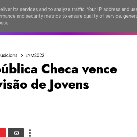
lítica de Privacidade
liver its services and to analyze traffic. Your IP address and us
rmance and security metrics to ensure quality of service, gene
C2026
EASC2026
PORTUGAL
LANÇAMENTOS
ESPE
buse.
usicians
EYM2022
blica Checa vence
visão de Jovens