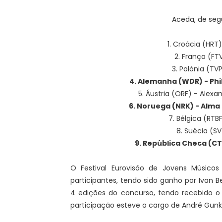
Aceda, de segu
1. Croácia (HRT)
2. França (FT
3. Polónia (TVP
4. Alemanha (WDR) - Phil
5. Áustria (ORF) - Alexa
6. Noruega (NRK) - Alma 
7. Bélgica (RTB
8. Suécia (SV
9. República Checa (CT) 
O Festival Eurovisão de Jovens Músico
participantes, tendo sido ganho por Ivan B
4 edições do concurso, tendo recebido o
participação esteve a cargo de André Gun