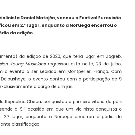
olinista Daniel Matejča, venceu o Festival Eurovisão
ficou em 2.º lugar, enquanto a Noruega encerrou o
ódio da edição.
amento) da edição de 2020, que teria lugar em Zagreb,
ision Young Musicians
regressou esta noite, 23 de julho,
m o evento a ser sediado em Montpellier, França. Com
 Delbushaye, o evento contou com a participação de 9
exclusivamente a cargo de um júri.
da República Checa, conquistou a primeira vitória do país
 sendo a 9.ª ocasião em que um violinista conquista o
m 2.º lugar, enquanto a Noruega encerrou o pódio da
ante classificação.