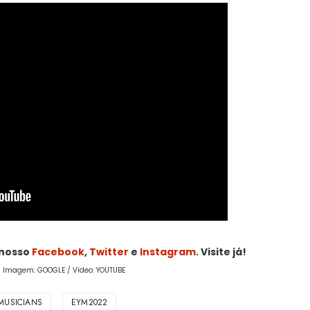
 nosso
Facebook
,
Twitter
e
Instagram
. Visite já!
/ Imagem: GOOGLE / Vídeo: YOUTUBE
MUSICIANS
EYM2022