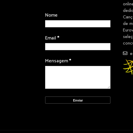
onlin
dedi
Nome
Canç
de m
Euro
sele
Email
*
conc
es
Mensagem
*