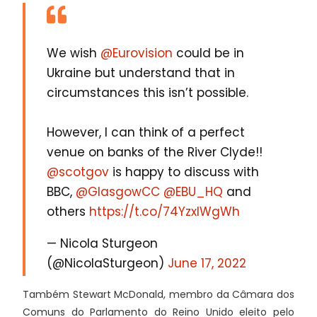
We wish
@Eurovision
could be in
Ukraine but understand that in
circumstances this isn’t possible.
However, I can think of a perfect
venue on banks of the River Clyde!!
@scotgov
is happy to discuss with
BBC,
@GlasgowCC
@EBU_HQ
and
others
https://t.co/74YzxlWgWh
— Nicola Sturgeon
(@NicolaSturgeon)
June 17, 2022
Também Stewart McDonald, membro da Câmara dos
Comuns do Parlamento do Reino Unido eleito pelo