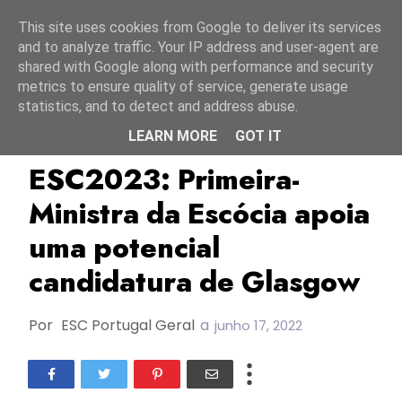
Início
10 agosto 2026
This site uses cookies from Google to deliver its services
and to analyze traffic. Your IP address and user-agent are
shared with Google along with performance and security
metrics to ensure quality of service, generate usage
statistics, and to detect and address abuse.
LEARN MORE
GOT IT
ESC2023
Escócia
Glasgow
ESC2023: Primeira-
Ministra da Escócia apoia
uma potencial
candidatura de Glasgow
Por
ESC Portugal Geral
a
junho 17, 2022