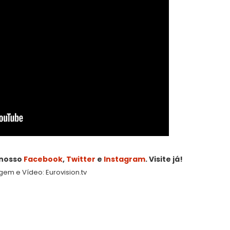
 nosso
Facebook
,
Twitter
e
Instagram
. Visite já!
gem e Vídeo: Eurovision.tv