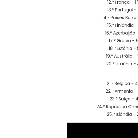
12.º França - 
13.º Portugal -
14.º Países Baixo
15.º Finlândia 
16.º Azerbaijão
17.º Grécia -
18.º Estónia -
19.º Austrália 
20.º Lituânia 
21.º Bélgica -
22.º Arménia -
23.º Suíça - 
24.º República Che
25.º Islândia 