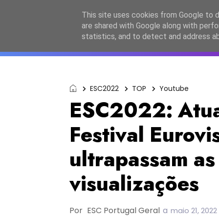
Início
Sobre a equipa
Contactos
Po
This site uses cookies from Google to de
are shared with Google along with perfo
ESC2027
JESC2026
F
statistics, and to detect and address a
ESC2022
TOP
Youtube
ESC2022: Atua
Festival Eurov
ultrapassam as
visualizações
Por
ESC Portugal Geral
a
maio 21, 2022