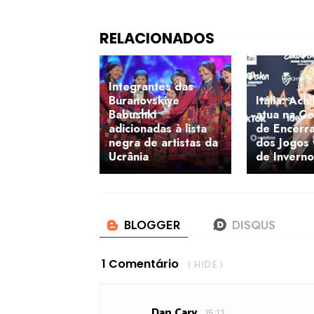
Integrantes das
Buranovskiye
Itália: Ach
Babushki
atua na Ce
adicionadas à lista
de Encerr
negra de artistas da
dos Jogos 
Ucrânia
de Invern
1 Comentário
( HIDE )
Dan Carv
15:12