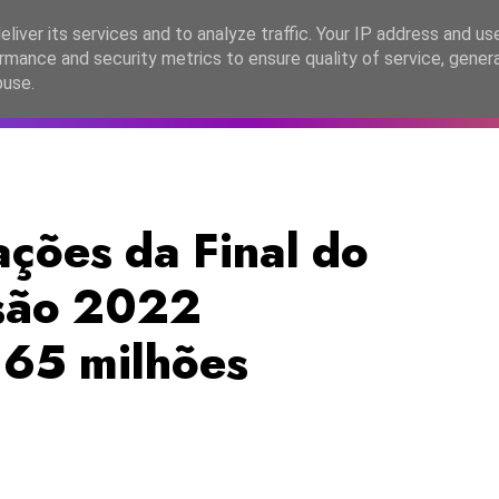
lítica de Privacidade
liver its services and to analyze traffic. Your IP address and us
rmance and security metrics to ensure quality of service, gene
C2026
EASC2026
PORTUGAL
LANÇAMENTOS
ESPE
buse.
ções da Final do
isão 2022
 65 milhões