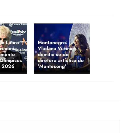
ille Lauro
Montenegro:
rimónia
Vladana Vučinić
amento
demitiu-se de
Olímpicos
diretora artística do
o 2026
'Montesong'