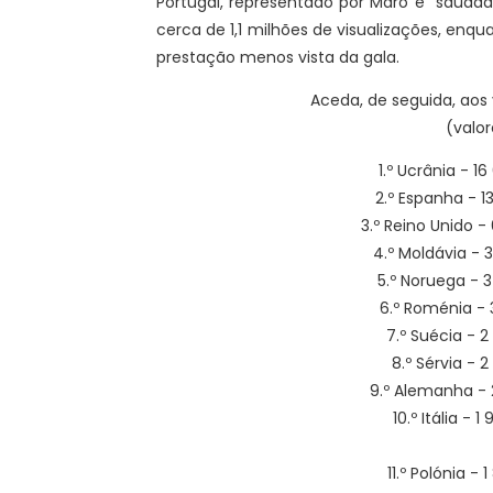
Portugal, representado por Maro e "saudad
cerca de 1,1 milhões de visualizações, enqu
prestação menos vista da gala.
Aceda, de seguida, aos 
(valor
1.º Ucrânia - 1
2.º Espanha - 1
3.º Reino Unido -
4.º Moldávia - 
5.º Noruega - 
6.º Roménia - 
7.º Suécia - 2
8.º Sérvia - 2
9.º Alemanha - 
10.º Itália - 
11.º Polónia -