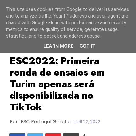
Início
7 agosto 2026
This site uses cookies from Google to deliver its services
and to analyze traffic. Your IP address and user-agent are
shared with Google along with performance and security
metrics to ensure quality of service, generate usage
statistics, and to detect and address abuse.
LEARN MORE
GOT IT
Ensaios ESC2022
ESC2022
Pala Alpitour
ESC2022: Primeira
ronda de ensaios em
Turim apenas será
disponibilizada no
TikTok
Por
ESC Portugal Geral
a
abril 22, 2022