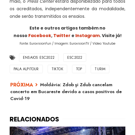
maio, o
Press Center
estará disponibilizado para todos
os acreditados, independentemente da modalidade,
onde serão transmitidos os ensaios.
Este e outros artigos também no
nosso
Facebook
,
Twitter
e
Instagram
. Visite já!
Fonte: EurovisionFun / Imagem: EurovisionTV / Vídeo: Youtube
ENSAIOS ESC2022
ESC2022
PALA ALPITOUR
TIKTOK
TOP
TURIM
Moldávia: Zdob şi Zdub cancelam
concerto em Bucareste devido a casos positivos de
Covid-19