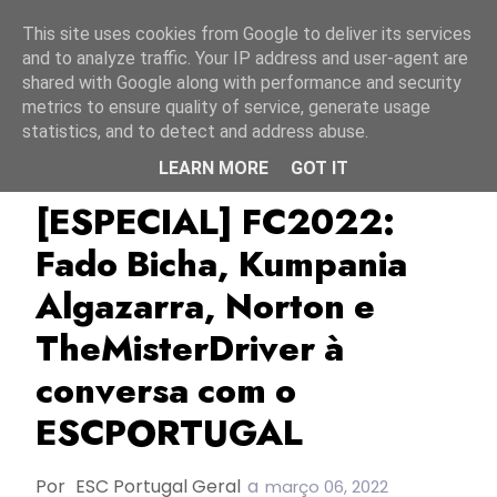
Início
6 agosto 2026
This site uses cookies from Google to deliver its services
and to analyze traffic. Your IP address and user-agent are
shared with Google along with performance and security
metrics to ensure quality of service, generate usage
statistics, and to detect and address abuse.
LEARN MORE
GOT IT
Especial
Fado Bicha
FC2022
[ESPECIAL] FC2022:
Fado Bicha, Kumpania
Algazarra, Norton e
TheMisterDriver à
conversa com o
ESCPORTUGAL
Por
ESC Portugal Geral
a
março 06, 2022