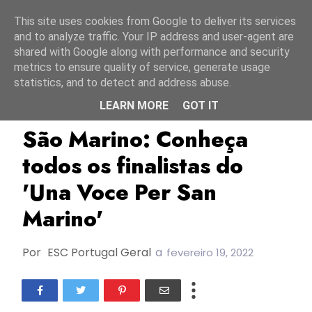
Início
6 agosto 2026
This site uses cookies from Google to deliver its services
and to analyze traffic. Your IP address and user-agent are
shared with Google along with performance and security
metrics to ensure quality of service, generate usage
statistics, and to detect and address abuse.
LEARN MORE
GOT IT
ESC2022
São Marino
SMRTV
São Marino: Conheça
todos os finalistas do
'Una Voce Per San
Marino'
Por
ESC Portugal Geral
a
fevereiro 19, 2022