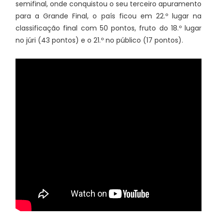
semifinal, onde conquistou o seu terceiro apuramento
para a Grande Final, o país ficou em 22.º lugar na
classificação final com 50 pontos, fruto do 18.º lugar
no júri (43 pontos) e o 21.º no público (17 pontos).