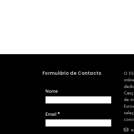
Formulário de Contacto
O ES
onlin
dedi
Nome
Canç
de m
Euro
sele
Email
*
conc
es