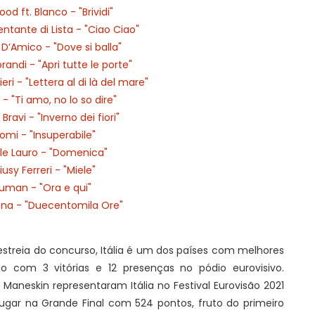
d ft. Blanco - "Brividi"
ntante di Lista - "Ciao Ciao"
D’Amico - "Dove si balla"
randi - "Apri tutte le porte"
ri - "Lettera al di là del mare"
- "Ti amo, no lo so dire"
Bravi - "Inverno dei fiori"
omi - "Insuperabile"
lle Lauro - "Domenica"
iusy Ferreri - "Miele"
uman - "Ora e qui"
na - "Duecentomila Ore"
streia do concurso, Itália é um dos países com melhores
do com 3 vitórias e 12 presenças no pódio eurovisivo.
s Maneskin representaram Itália no Festival Eurovisão 2021
 lugar na Grande Final com 524 pontos, fruto do primeiro