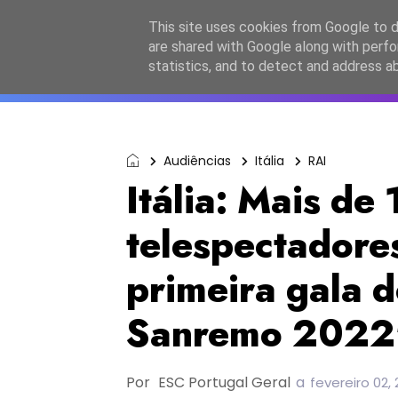
Início
Sobre a equipa
Contactos
Po
This site uses cookies from Google to de
are shared with Google along with perfo
ESC2027
JESC2026
F
statistics, and to detect and address a
Audiências
Itália
RAI
Itália: Mais de
telespectador
primeira gala d
Sanremo 2022
Por
ESC Portugal Geral
a
fevereiro 02,