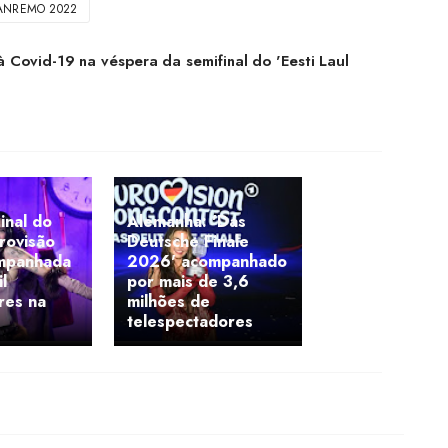
ANREMO 2022
 à Covid-19 na véspera da semifinal do 'Eesti Laul
inal do
Alemanha: 'Das
urovisão
Deutsche Finale
mpanhada
2026' acompanhado
l
por mais de 3,6
res na
milhões de
telespectadores