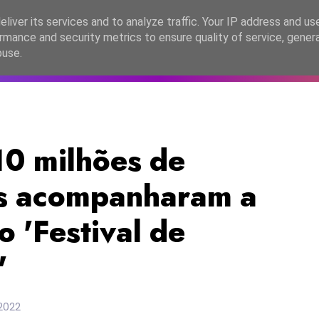
lítica de Privacidade
liver its services and to analyze traffic. Your IP address and us
rmance and security metrics to ensure quality of service, gene
C2026
EASC2026
PORTUGAL
LANÇAMENTOS
ESPE
buse.
 10 milhões de
es acompanharam a
o 'Festival de
'
 2022