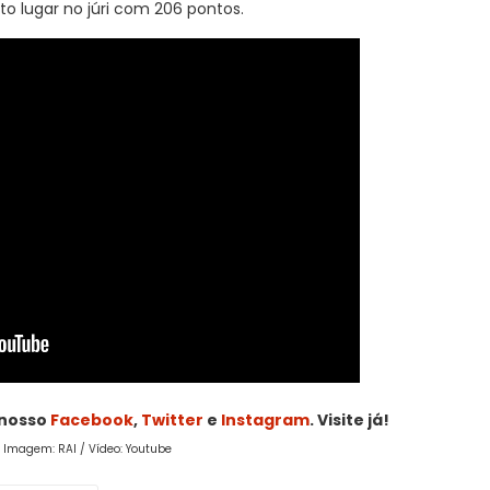
to lugar no júri com 206 pontos.
 nosso
Facebook
,
Twitter
e
Instagram
. Visite já!
/ Imagem: RAI / Vídeo: Youtube