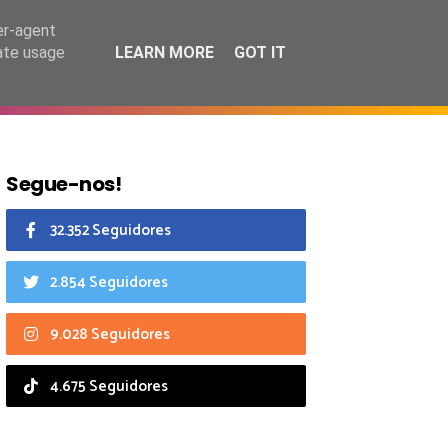
6 agosto 2026
er-agent
rate usage
LEARN MORE
GOT IT
CIAIS
CALENDÁRIO
Segue-nos!
32.352 Seguidores
2.854 Seguidores
9.028 Seguidores
4.675 Seguidores