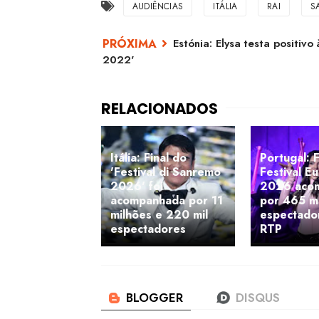
AUDIÊNCIAS
ITÁLIA
RAI
S
Estónia: Elysa testa positivo
2022'
Itália: Final do
Portugal: F
'Festival di Sanremo
Festival E
2026' foi
2026 aco
acompanhada por 11
por 465 mi
milhões e 220 mil
espectado
espectadores
RTP