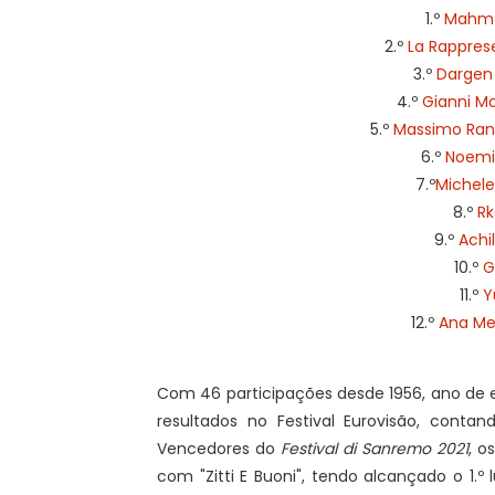
1.º
Mahmoo
2.º
La Rapprese
3.º
Dargen 
4.º
Gianni Mo
5.º
Massimo Ranie
6.º
Noemi 
7.º
Michele 
8.º
Rk
9.º
Achi
10.º
G
11.º
Y
12.º
Ana Me
Com 46 participações desde 1956, ano de e
resultados no Festival Eurovisão, contan
Vencedores do
Festival di Sanremo 2021
, o
com "Zitti E Buoni", tendo alcançado o 1.º