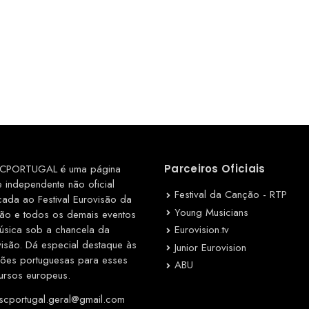
CPORTUGAL é uma página
Parceiros Oficiais
e independente não oficial
Festival da Canção - RTP
cada ao Festival Eurovisão da
Young Musicians
ão e todos os demais eventos
Eurovision.tv
úsica sob a chancela da
visão. Dá especial destaque às
Junior Eurovision
ções portuguesas para esses
ABU
ursos europeus.
cportugal.geral@gmail.com