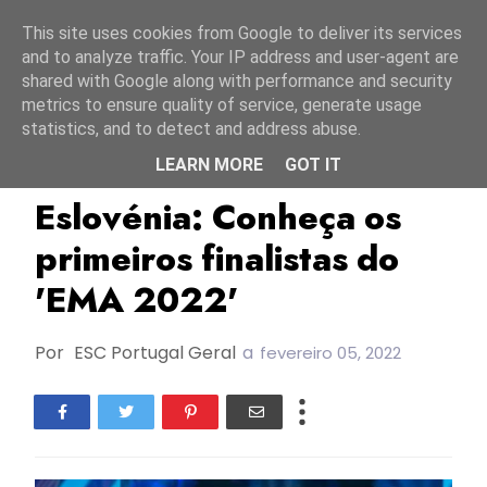
Início
8 agosto 2026
This site uses cookies from Google to deliver its services
and to analyze traffic. Your IP address and user-agent are
shared with Google along with performance and security
metrics to ensure quality of service, generate usage
statistics, and to detect and address abuse.
LEARN MORE
GOT IT
EMA 2022
Eslovénia
RTVSLO
Eslovénia: Conheça os
primeiros finalistas do
'EMA 2022'
Por
ESC Portugal Geral
a
fevereiro 05, 2022