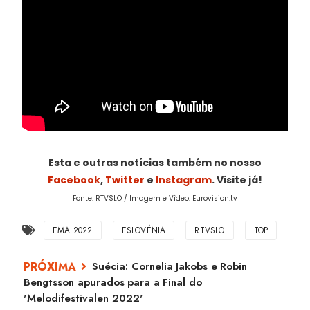
Esta e outras notícias também no nosso
Facebook
,
Twitter
e
Instagram
. Visite já!
Fonte: RTVSLO / Imagem e Vìdeo: Eurovision.tv
EMA 2022
ESLOVÉNIA
RTVSLO
TOP
Suécia: Cornelia Jakobs e Robin
Bengtsson apurados para a Final do
'Melodifestivalen 2022'