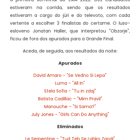
estiveram na corrida, sendo que os resultados
estiveram a cargo do júri e do televoto, com cada
vertente a escolher 3 finalistas do certame. O luso-
esloveno Jonatan Haller, que interpretou "Obzorje",
ficou de fora dos apurados para a Grande Final.
Aceda, de seguida, aos resultados da noite:
Apurados
David Amaro - "Se Vedno Si Lepa"
Luma - "All In"
Stela Sofia - "Tu in zdaj"
Batista Cadillac – "Mim Pravil"
Manouche – "Si Sama?"
July Jones - "Girls Can Do Anything"
Eliminados
Le Serpentine – "Tud Teb Se Lahko Zgodi"