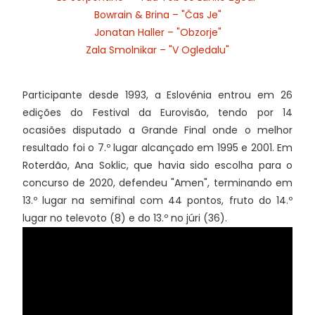
Bowrain & Brina – "Čas Je"
Jonatan Haller – "Obzorje"
Zala Smolnikar – "V Ogledalu"
Participante desde 1993, a Eslovénia entrou em 26
edições do Festival da Eurovisão, tendo por 14
ocasiões disputado a Grande Final onde o melhor
resultado foi o 7.º lugar alcançado em 1995 e 2001. Em
Roterdão, Ana Soklic, que havia sido escolha para o
concurso de 2020, defendeu "Amen", terminando em
13.º lugar na semifinal com 44 pontos, fruto do 14.º
lugar no televoto (8) e do 13.º no júri (36).