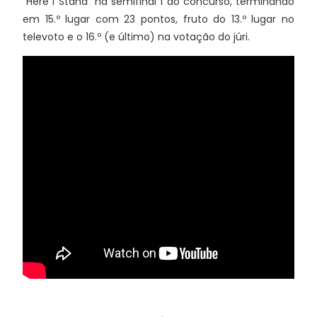
"Here I Stand" na semifinal 1 do concurso, terminando
em 15.º lugar com 23 pontos, fruto do 13.º lugar no
televoto e o 16.º (e último) na votação do júri.