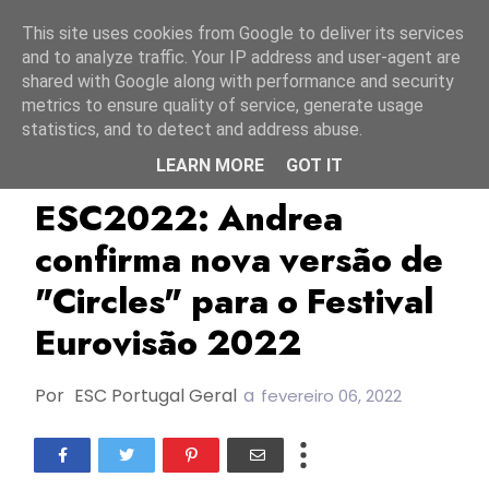
Início
9 agosto 2026
This site uses cookies from Google to deliver its services
and to analyze traffic. Your IP address and user-agent are
shared with Google along with performance and security
metrics to ensure quality of service, generate usage
statistics, and to detect and address abuse.
LEARN MORE
GOT IT
Andrea
ESC2022
Macedónia Do Norte
ESC2022: Andrea
confirma nova versão de
"Circles" para o Festival
Eurovisão 2022
Por
ESC Portugal Geral
a
fevereiro 06, 2022