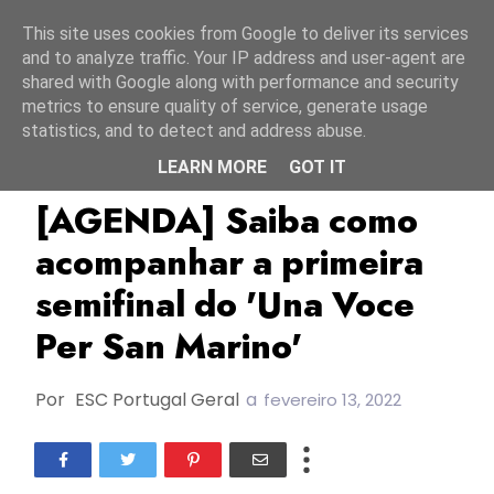
Início
6 agosto 2026
This site uses cookies from Google to deliver its services
and to analyze traffic. Your IP address and user-agent are
shared with Google along with performance and security
metrics to ensure quality of service, generate usage
statistics, and to detect and address abuse.
LEARN MORE
GOT IT
ESC2022
São Marino
SMRTV
[AGENDA] Saiba como
acompanhar a primeira
semifinal do 'Una Voce
Per San Marino'
Por
ESC Portugal Geral
a
fevereiro 13, 2022