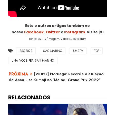
Este e outros artigos também no
nosso
Facebook
,
Twitter
e
Instagram
. Visite já!
Fonte: SMRTV/Imagem/Vídeo: EurovisionTV
ESC2022
SÃO MARINO
SMRTV
TOP
UNA VOCE PER SAN MARINO
[VÍDEO] Noruega: Recorde a atuação
de Anna-Lisa Kumoji no 'Melodi Grand Prix 2022'