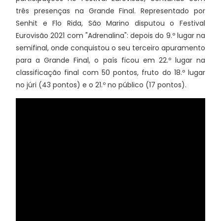
três presenças na Grande Final. Representado por
Senhit e Flo Rida, São Marino disputou o Festival
Eurovisão 2021 com "Adrenalina": depois do 9.º lugar na
semifinal, onde conquistou o seu terceiro apuramento
para a Grande Final, o país ficou em 22.º lugar na
classificação final com 50 pontos, fruto do 18.º lugar
no júri (43 pontos) e o 21.º no público (17 pontos).