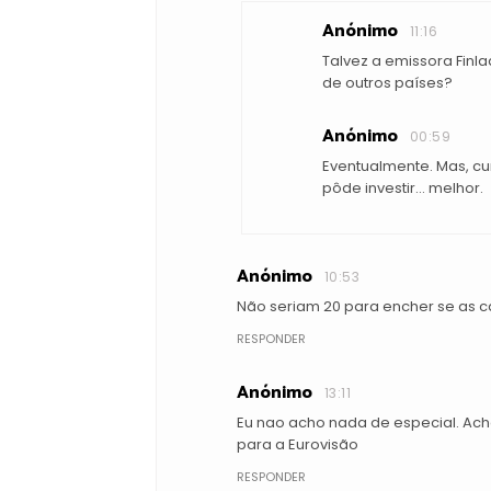
Anónimo
11:16
Talvez a emissora Finl
de outros países?
Anónimo
00:59
Eventualmente. Mas, cu
pôde investir... melhor.
Anónimo
10:53
Não seriam 20 para encher se as c
RESPONDER
Anónimo
13:11
Eu nao acho nada de especial. Acho
para a Eurovisão
RESPONDER