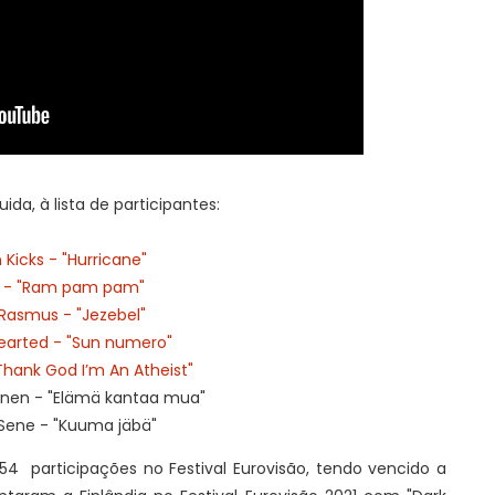
ida, à lista de participantes:
Kicks - "Hurricane"
S - "Ram pam pam"
Rasmus - "Jezebel"
arted - "Sun numero"
"Thank God I’m An Atheist"
nen - "Elämä kantaa mua"
 Sene - "Kuuma jäbä"
54 participações no Festival Eurovisão, tendo vencido a