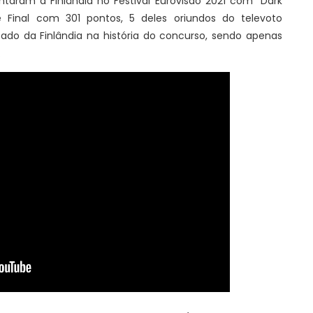
ntaram a Finlândia no Festival Eurovisão 2021 com "Dark
e Final com 301 pontos, 5 deles oriundos do televoto
tado da Finlândia na história do concurso, sendo apenas
.