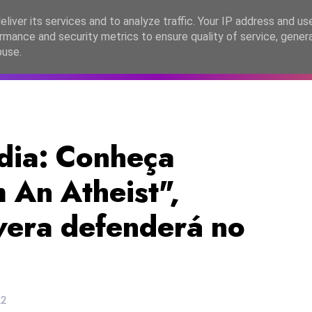
lítica de Privacidade
liver its services and to analyze traffic. Your IP address and us
rmance and security metrics to ensure quality of service, gene
C2026
EASC2026
PORTUGAL
LANÇAMENTOS
ESPE
buse.
dia: Conheça
 An Atheist",
vera defenderá no
22