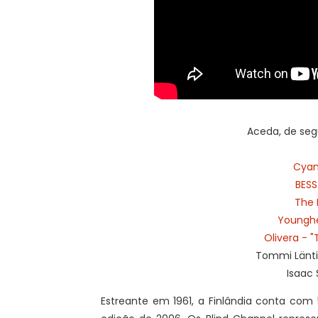
Aceda, de segu
Cyan 
BES
The 
Younghe
Olivera - 
Tommi Länti
Isaac
Estreante em 1961, a Finlândia conta com 