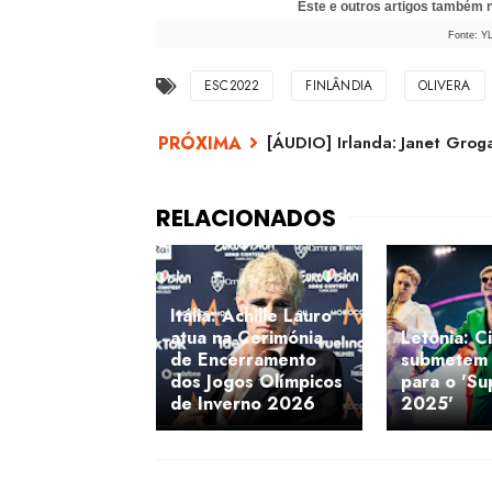
Este e outros artigos também
Fonte: Y
ESC2022
FINLÂNDIA
OLIVERA
[ÁUDIO] Irlanda: Janet Gro
Itália: Achille Lauro
atua na Cerimónia
Letónia: Ci
de Encerramento
submetem 
dos Jogos Olímpicos
para o 'S
de Inverno 2026
2025'