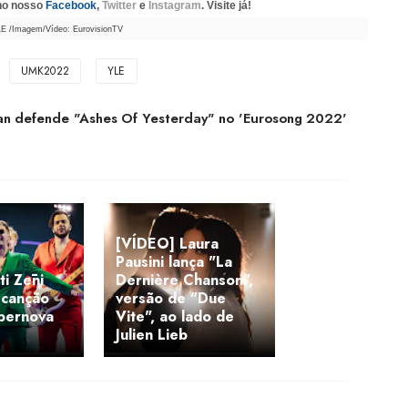
 no nosso
Facebook
,
Twitter
e
Instagram
. Visite já!
LE /Imagem/Vídeo: EurovisionTV
UMK2022
YLE
gan defende "Ashes Of Yesterday" no 'Eurosong 2022'
[VÍDEO] Laura
Pausini lança "La
ti Zēni
Dernière Chanson",
canção
versão de "Due
upernova
Vite", ao lado de
Julien Lieb