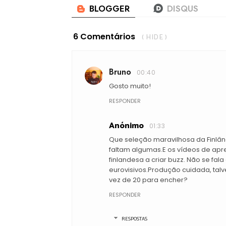
6 Comentários
( HIDE )
Bruno
00:40
Gosto muito!
RESPONDER
Anónimo
01:33
Que seleção maravilhosa da Finlând
faltam algumas.E os vídeos de apr
finlandesa a criar buzz. Não se fal
eurovisivos.Produção cuidada, talv
vez de 20 para encher?
RESPONDER
RESPOSTAS