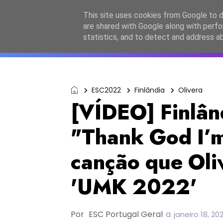
Início
Sobre a equipa
Contactos
Po
This site uses cookies from Google to de
are shared with Google along with perfo
ESC2027
JESC2026
F
statistics, and to detect and address a
ESC2022
Finlândia
Olivera
[VÍDEO] Finlân
"Thank God I’m
canção que Oli
'UMK 2022'
Por
ESC Portugal Geral
a
janeiro 18, 20