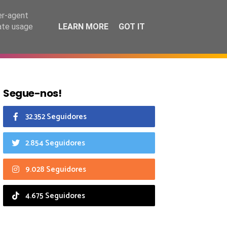
8 agosto 2026
er-agent
rate usage
LEARN MORE
GOT IT
CIAIS
CALENDÁRIO
Segue-nos!
32.352 Seguidores
2.854 Seguidores
9.028 Seguidores
4.675 Seguidores