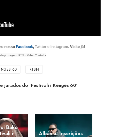
 no nosso
Facebook
,
Twitter
e
Instagram
. Visite já!
oday/ Imagem: RTSH/ Vìdeo: Youtube
KËNGËS 60
RTSH
e jurados do 'Festivali i Këngës 60'
rsi Bako
ivali i
Albânia: Inscrições