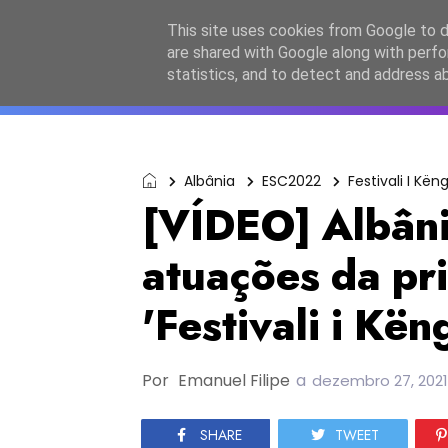
Início
Sobre a equipa
Contactos
Po
This site uses cookies from Google to de
are shared with Google along with perfo
ESC2027
JESC2026
F
statistics, and to detect and address a
Albânia
ESC2022
Festivali I Kën
[VÍDEO] Albâni
atuações da pr
'Festivali i Kë
Por
Emanuel Filipe
a
dezembro 27, 2021
SHARE
TWEET