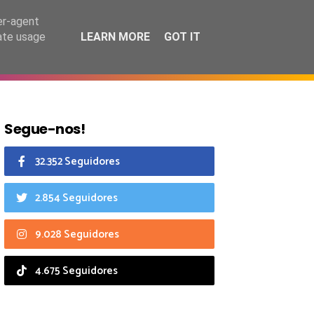
7 agosto 2026
er-agent
rate usage
LEARN MORE
GOT IT
CIAIS
CALENDÁRIO
Segue-nos!
32.352 Seguidores
2.854 Seguidores
9.028 Seguidores
4.675 Seguidores