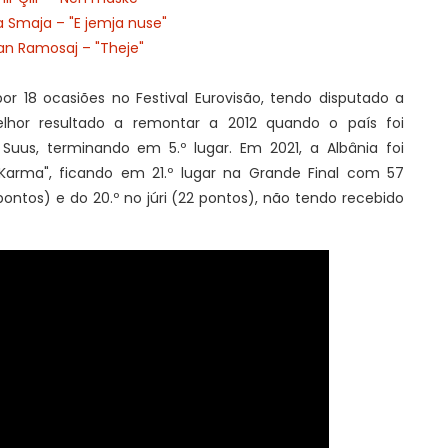
ta Smaja – "E jemja nuse"
an Ramosaj – "Theje"
or 18 ocasiões no Festival Eurovisão, tendo disputado a
hor resultado a remontar a 2012 quando o país foi
Suus, terminando em 5.º lugar. Em 2021, a Albânia foi
"Karma", ficando em 21.º lugar na Grande Final com 57
 pontos) e do 20.º no júri (22 pontos), não tendo recebido