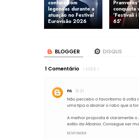
contará com
Pranverës'
legendas durante a
conquista 
atuação no Festival
'Festivali 
Eurovisão 2026
65'
1 Comentário
( HIDE )
ns
12:21
Não percebo o favoritismo à volta 
uma tipa a abanar o rabo que a tor
A melhor proposta é claramente o A
estilo da Albania. Consegue ser m
RESPONDER