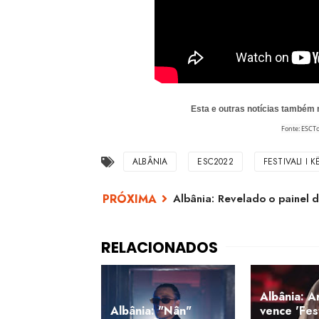
Esta e outras notícias também
Fonte: ESCT
ALBÂNIA
ESC2022
FESTIVALI I 
Albânia: Revelado o painel d
Albânia: A
Albânia: "Nân"
vence 'Fest