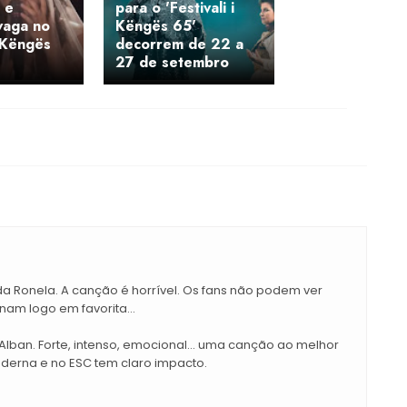
 e
para o 'Festivali i
vaga no
Këngës 65'
i Këngës
decorrem de 22 a
27 de setembro
da Ronela. A canção é horrível. Os fans não podem ver
nam logo em favorita...
lban. Forte, intenso, emocional... uma canção ao melhor
oderna e no ESC tem claro impacto.