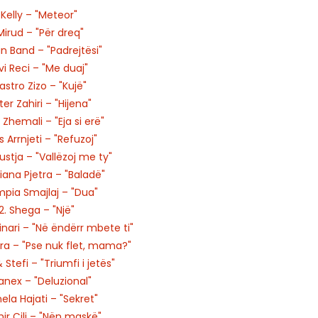
. Kelly – "Meteor"
Mirud – "Për dreq"
an Band – "Padrejtësi"
Evi Reci – "Me duaj"
Kastro Zizo – "Kujë"
ter Zahiri – "Hijena"
a Zhemali – "Eja si erë"
is Arrnjeti – "Refuzoj"
Rustja – "Vallëzoj me ty"
liana Pjetra – "Baladë"
impia Smajlaj – "Dua"
12. Shega – "Një"
çinari – "Në ëndërr mbete ti"
ura – "Pse nuk flet, mama?"
& Stefi – "Triumfi i jetës"
Janex – "Deluzional"
ela Hajati – "Sekret"
mir Çili – "Nën maskë"