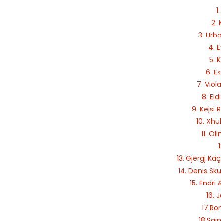
1
2. 
3. Urb
4. 
5. 
6. Es
7. Viol
8. Eld
9. Kejsi 
10. Xhu
11. Ol
13. Gjergj Ka
14. Denis Sk
15. Endri 
16. 
17.Ron
18.Saj