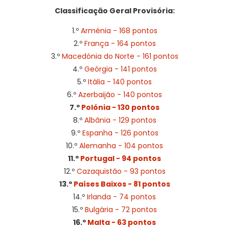
Classificação Geral Provisória:
1.º
Arménia - 168 pontos
2.º
França - 164 pontos
3.º
Macedónia do Norte - 161 pontos
4.º
Geórgia - 141 pontos
5.º
Itália - 140 pontos
6.º
Azerbaijão - 140 pontos
7.º
Polónia - 130 pontos
8.º
Albânia - 129 pontos
9.º
Espanha - 126 pontos
10.º
Alemanha - 104 pontos
11.º
Portugal - 94 pontos
12.º
Cazaquistão - 93 pontos
13.º
Países Baixos - 81 pontos
14.º
Irlanda - 74 pontos
15.º
Bulgária - 72 pontos
16.º
Malta - 63 pontos