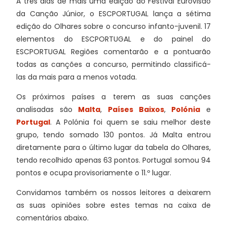
A três dias de mais uma edição do Festival Eurovisão
da Canção Júnior, o ESCPORTUGAL lança a sétima
edição do Olhares sobre o concurso infanto-juvenil. 17
elementos do ESCPORTUGAL e do painel do
ESCPORTUGAL Regiões comentarão e a pontuarão
todas as canções a concurso, permitindo classificá-
las da mais para a menos votada.
Os próximos países a terem as suas canções
analisadas são
Malta
,
Países Baixos
,
Polónia
e
Portugal
. A Polónia foi quem se saiu melhor deste
grupo, tendo somado 130 pontos. Já Malta entrou
diretamente para o último lugar da tabela do Olhares,
tendo recolhido apenas 63 pontos. Portugal somou 94
pontos e ocupa provisoriamente o 11.º lugar.
Convidamos também os nossos leitores a deixarem
as suas opiniões sobre estes temas na caixa de
comentários abaixo.