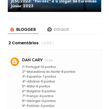
JESC2023: "Heroes" é o slogan da Eurovisão
Júnior 2023
2 Comentários
( HIDE )
DAN CARV
21:34
1º-Portugal-12 pontos
2º-Macedónia do Norte-8 pontos
3º-Espanha-7 pontos
4º-Albânia-6 pontos
5º-Itália-6 pontos
6º-Bulgária-5 pontos
7º-França-4 pontos
8º-Geórgia-3 pontos
9º-Polónia-3 pontos