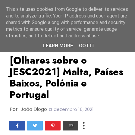
Início
10 agosto 2026
This site uses cookies from Google to deliver its services
and to analyze traffic. Your IP address and user-agent are
shared with Google along with performance and security
metrics to ensure quality of service, generate usage
statistics, and to detect and address abuse.
LEARN MORE
GOT IT
JESC
JESC2021
Malta
[Olhares sobre o
JESC2021] Malta, Países
Baixos, Polónia e
Portugal
Por
João Diogo
a
dezembro 16, 2021