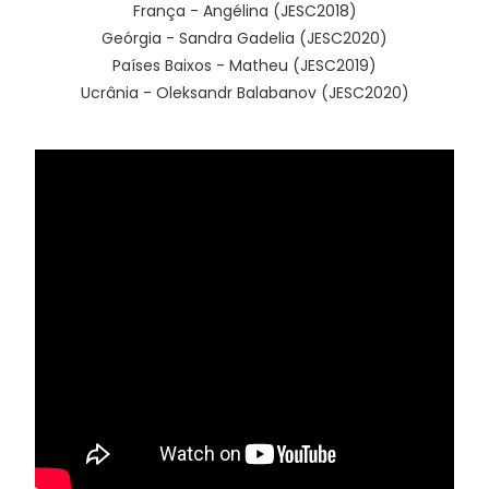
França - Angélina (JESC2018)
Geórgia - Sandra Gadelia (JESC2020)
Países Baixos - Matheu (JESC2019)
Ucrânia - Oleksandr Balabanov (JESC2020)