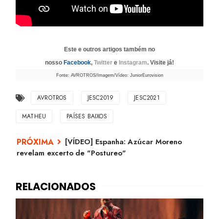
Este e outros artigos também no
nosso
Facebook
,
Twitter
e
Instagram
. Visite já!
Fonte: AVROTROS/Imagem/Vídeo: JuniorEurovision
AVROTROS
JESC2019
JESC2021
MATHEU
PAÍSES BAIXOS
[VÍDEO] Espanha: Azúcar Moreno
revelam excerto de "Postureo"