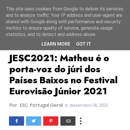
Início
7 agosto 2026
This site uses cookies from Google to deliver its services
and to analyze traffic. Your IP address and user-agent are
shared with Google along with performance and security
metrics to ensure quality of service, generate usage
statistics, and to detect and address abuse.
LEARN MORE
GOT IT
AVROTROS
JESC2019
JESC2021
JESC2021: Matheu é o
porta-voz do júri dos
Países Baixos no Festival
Eurovisão Júnior 2021
Por
ESC Portugal Geral
a
dezembro 16, 2021