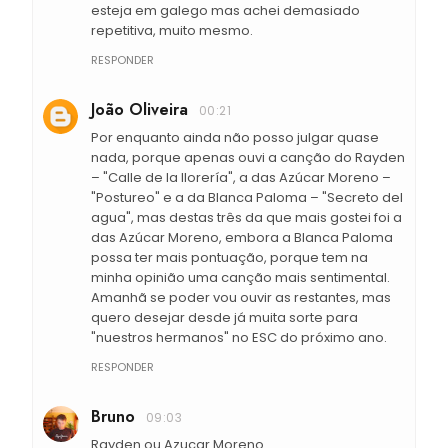
esteja em galego mas achei demasiado
repetitiva, muito mesmo.
RESPONDER
João Oliveira
00:21
Por enquanto ainda não posso julgar quase
nada, porque apenas ouvi a canção do Rayden
– "Calle de la llorería", a das Azúcar Moreno –
"Postureo" e a da Blanca Paloma – "Secreto del
agua", mas destas três da que mais gostei foi a
das Azúcar Moreno, embora a Blanca Paloma
possa ter mais pontuação, porque tem na
minha opinião uma canção mais sentimental.
Amanhã se poder vou ouvir as restantes, mas
quero desejar desde já muita sorte para
"nuestros hermanos" no ESC do próximo ano.
RESPONDER
Bruno
09:03
Rayden ou Azucar Moreno.