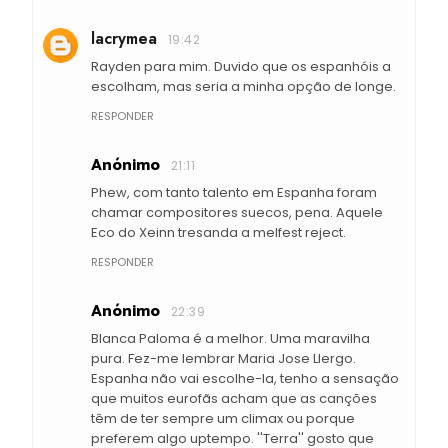
lacrymea
19:42
Rayden para mim. Duvido que os espanhóis a
escolham, mas seria a minha opção de longe.
RESPONDER
Anónimo
21:11
Phew, com tanto talento em Espanha foram
chamar compositores suecos, pena. Aquele
Eco do Xeinn tresanda a melfest reject.
RESPONDER
Anónimo
22:39
Blanca Paloma é a melhor. Uma maravilha
pura. Fez-me lembrar Maria Jose Llergo.
Espanha não vai escolhe-la, tenho a sensação
que muitos eurofãs acham que as canções
têm de ter sempre um climax ou porque
preferem algo uptempo. ''Terra'' gosto que