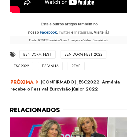
Este e outros artigos também no
nosso
Facebook
,
Twitter
e
Instagram
. Visite já!
Fonte: RTVE/EurovisionSpain / Imagem e Vídeo: Eurovisiontv
BENIDORM FEST
BENIDORM FEST 2022
ESC2022
ESPANHA
RTVE
[CONFIRMADO] JESC2022: Arménia
recebe o Festival Eurovisão Júnior 2022