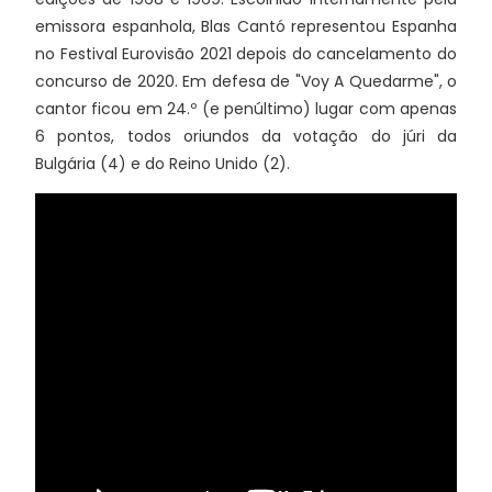
emissora espanhola, Blas Cantó representou Espanha
no Festival Eurovisão 2021 depois do cancelamento do
concurso de 2020. Em defesa de "Voy A Quedarme", o
cantor ficou em 24.º (e penúltimo) lugar com apenas
6 pontos, todos oriundos da votação do júri da
Bulgária (4) e do Reino Unido (2).