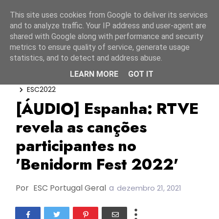
Início
10 agosto 2026
This site uses cookies from Google to deliver its services
and to analyze traffic. Your IP address and user-agent are
shared with Google along with performance and security
metrics to ensure quality of service, generate usage
statistics, and to detect and address abuse.
LEARN MORE
GOT IT
Benidorm Fest
Benidorm Fest 2022
ESC2022
[ÁUDIO] Espanha: RTVE
revela as canções
participantes no
'Benidorm Fest 2022'
Por
ESC Portugal Geral
a
dezembro 21, 2021