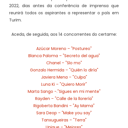
2022, dias antes da conferência de imprensa que
reunirá todos os aspirantes a representar o país em
Turim.
Aceda, de seguida, aos 14 concorrentes do certame:
Azúcar Moreno – "Postureo"
Blanca Paloma – "Secreto del agua"
Chanel – "Slo mo"
Gonzalo Hermida – "Quién lo diría"
Javiera Mena – "Culpa"
Luna Ki – "Quiero Morir"
Marta Sango -."Sigues en mi mente"
Rayden – "Calle de la llorería"
Rigoberta Bandini – "Ay Mama"
Sara Deop – "Make you say"
Tanxugueiras – "Terra"
Unique – "Mejores"