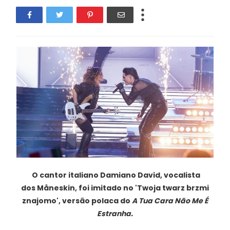
O cantor italiano Damiano David, vocalista
dos
Måneskin, foi imitado no 'Twoja twarz brzmi
znajomo', versão polaca do
A Tua Cara Não Me É
Estranha.