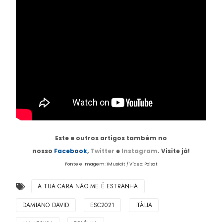
Este e outros artigos também no
nosso
Facebook
,
Twitter
e
Instagram
. Visite já!
Fonte e Imagem: iMusicIt / Vídeo: Polsat
A TUA CARA NÃO ME É ESTRANHA
DAMIANO DAVID
ESC2021
ITÁLIA