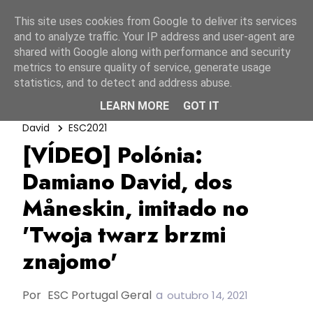
Início
8 agosto 2026
This site uses cookies from Google to deliver its services
and to analyze traffic. Your IP address and user-agent are
shared with Google along with performance and security
metrics to ensure quality of service, generate usage
statistics, and to detect and address abuse.
LEARN MORE
GOT IT
A Tua Cara Não Me É Estranha
Damiano
David
ESC2021
[VÍDEO] Polónia:
Damiano David, dos
Måneskin, imitado no
'Twoja twarz brzmi
znajomo'
Por
ESC Portugal Geral
a
outubro 14, 2021