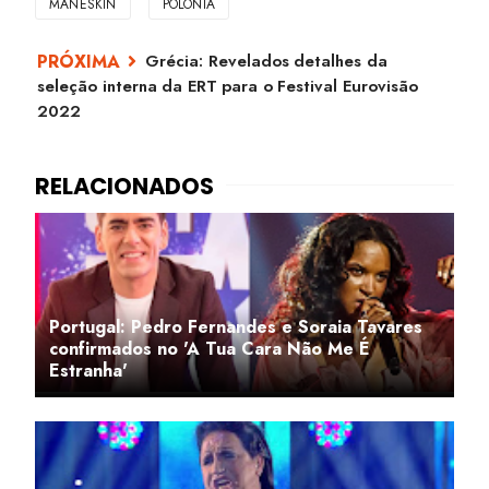
MANESKIN
POLÓNIA
Grécia: Revelados detalhes da
seleção interna da ERT para o Festival Eurovisão
2022
Portugal: Pedro Fernandes e Soraia Tavares
confirmados no 'A Tua Cara Não Me É
Estranha'