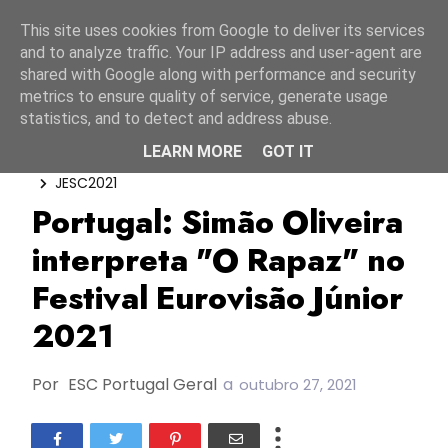
Início
6 agosto 2026
This site uses cookies from Google to deliver its services
and to analyze traffic. Your IP address and user-agent are
shared with Google along with performance and security
metrics to ensure quality of service, generate usage
statistics, and to detect and address abuse.
LEARN MORE
GOT IT
Diogo Clemente
Fernando Daniel
JESC2021
Portugal: Simão Oliveira
interpreta "O Rapaz" no
Festival Eurovisão Júnior
2021
Por
ESC Portugal Geral
a
outubro 27, 2021