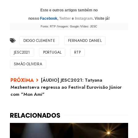
Este e outros artigos também no
nosso
Facebook
,
Twitter
e
Instagram
. Visite já!
Fonte: RTP /Imagem: Google /Vídeo: JESC
DIOGO CLEMENTE
FERNANDO DANIEL
JESC2021
PORTUGAL
RTP
SIMÃO OLIVEIRA
[ÁUDIO] JESC2021: Tatyana
Mezhentseva regressa ao Festival Eurovisão Júnior
com "Mon Ami"