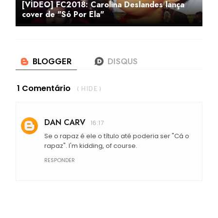
[VÍDEO] FC2018: Carolina Deslandes lança
cover de "Só Por Ela"
1 Comentário
( HIDE )
DAN CARV
16:17
Se o rapaz é ele o título até poderia ser "Cá o
rapaz". I'm kidding, of course.
RESPONDER