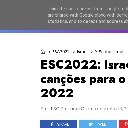
Início
Sobre a equipa
Contactos
Po
This site uses cookies from Google to de
are shared with Google along with perfo
ESC2027
JESC2026
F
statistics, and to detect and address a
ESC2022
Israel
X Factor Israel
ESC2022: Isra
canções para o 
2022
Por
ESC Portugal Geral
a
outubro 18, 2
SHARE
TWEET