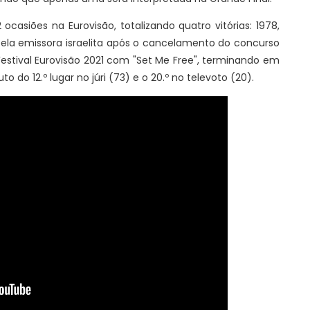
ocasiões na Eurovisão, totalizando quatro vitórias: 1978,
 pela emissora israelita após o cancelamento do concurso
Festival Eurovisão 2021 com "Set Me Free", terminando em
to do 12.º lugar no júri (73) e o 20.º no televoto (20).