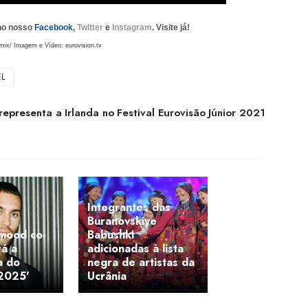
 no nosso
Facebook
,
Twitter
e
Instagram
. Visite já!
mix/ Imagem e Vídeo: eurovision.tv
EL
epresenta a Irlanda no Festival Eurovisão Júnior 2021
Integrantes das
Buranovskiye
hmood co-
Babushki
rá a
adicionadas à lista
a do
negra de artistas da
2025'
Ucrânia