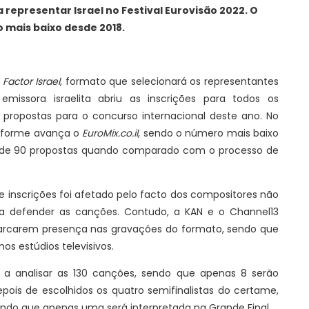
representar Israel no Festival Eurovisão 2022. O
 mais baixo desde 2018.
 Factor Israel
, formato que selecionará os representantes
 emissora israelita abriu as inscrições para todos os
propostas para o concurso internacional deste ano. No
onforme avança o
EuroMix.co.il
, sendo o número mais baixo
 de 90 propostas quando comparado com o processo de
 inscrições foi afetado pelo facto dos compositores não
 a defender as canções. Contudo, a KAN e o Channel13
arcarem presença nas gravações do formato, sendo que
s estúdios televisivos.
a analisar as 130 canções, sendo que apenas 8 serão
epois de escolhidos os quatro semifinalistas do certame,
ndo que apenas uma será interpretada na Grande Final.