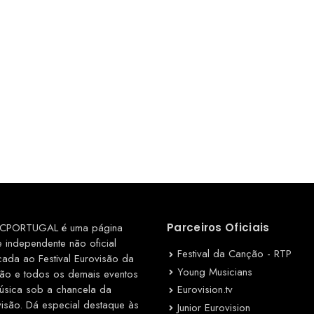
CPORTUGAL é uma página
Parceiros Oficiais
e independente não oficial
Festival da Canção - RTP
cada ao Festival Eurovisão da
Young Musicians
ão e todos os demais eventos
Eurovision.tv
úsica sob a chancela da
visão. Dá especial destaque às
Junior Eurovision