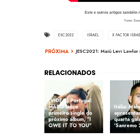
Este e outros artigos também
Fonte: Euro
ESC2022
ISRAEL
X FACTOR ISRA
JESC2021: Maiú Levi Lawlor r
[VÍDEO] Portugal:
MARO lança
Itália: Ma
primeiro single do
apresenta
próximo álbum, "I
quarta gal
OWE IT TO YOU"
'Sanremo 