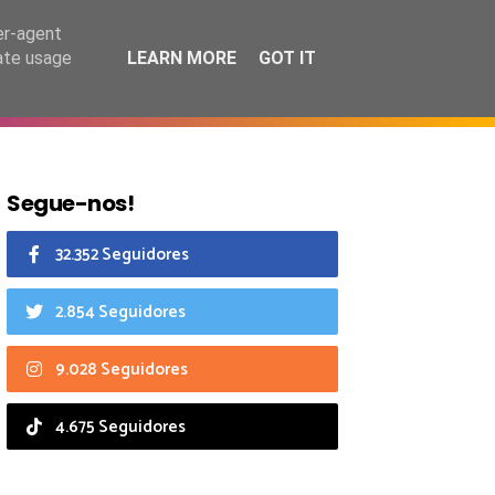
7 agosto 2026
er-agent
rate usage
LEARN MORE
GOT IT
CIAIS
CALENDÁRIO
Segue-nos!
32.352 Seguidores
2.854 Seguidores
9.028 Seguidores
4.675 Seguidores