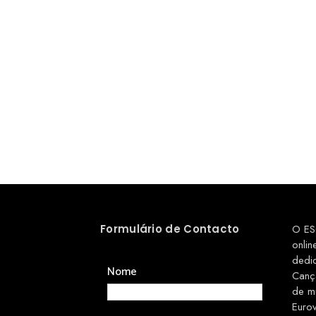
Formulário de Contacto
O ES
onlin
dedi
Nome
Canç
de m
Euro