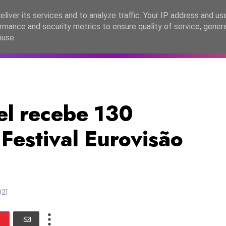
lítica de Privacidade
liver its services and to analyze traffic. Your IP address and us
rmance and security metrics to ensure quality of service, gene
C2026
EASC2026
PORTUGAL
LANÇAMENTOS
ESPE
buse.
el recebe 130
Festival Eurovisão
021