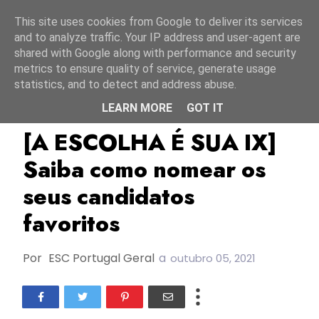
Início
8 agosto 2026
This site uses cookies from Google to deliver its services
and to analyze traffic. Your IP address and user-agent are
shared with Google along with performance and security
metrics to ensure quality of service, generate usage
statistics, and to detect and address abuse.
LEARN MORE
GOT IT
A Escolha É Sua
Escportugal
TOP
[A ESCOLHA É SUA IX]
Saiba como nomear os
seus candidatos
favoritos
Por
ESC Portugal Geral
a
outubro 05, 2021