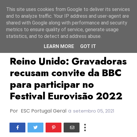
Início
7 agosto 2026
This site uses cookies from Google to deliver its services
and to analyze traffic. Your IP address and user-agent are
shared with Google along with performance and security
metrics to ensure quality of service, generate usage
statistics, and to detect and address abuse.
LEARN MORE
GOT IT
Bbc
ESC2022
Reino Unido
Reino Unido: Gravadoras
recusam convite da BBC
para participar no
Festival Eurovisão 2022
Por
ESC Portugal Geral
a
setembro 05, 2021