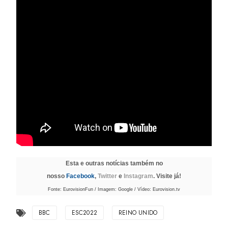
Esta e outras notícias também no
nosso
Facebook
,
Twitter
e
Instagram
. Visite já!
Fonte: EurovisionFun / Imagem: Google / Vídeo: Eurovision.tv
BBC
ESC2022
REINO UNIDO