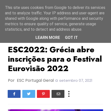
Início
7 agosto 2026
This site uses cookies from Google to deliver its services
and to analyze traffic. Your IP address and user-agent are
shared with Google along with performance and security
metrics to ensure quality of service, generate usage
statistics, and to detect and address abuse.
LEARN MORE
GOT IT
ERT
ESC2022
Grécia
ESC2022: Grécia abre
inscrições para o Festival
Eurovisão 2022
Por
ESC Portugal Geral
a
setembro 07, 2021