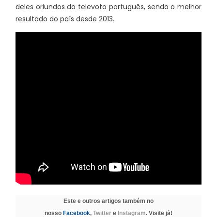
deles oriundos do televoto português, sendo o melhor
resultado do país desde 2013.
Este e outros artigos também no
nosso
Facebook
,
Twitter
e
Instagram
. Visite já!