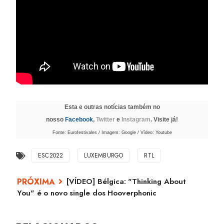
Esta e outras notícias também no
nosso
Facebook
,
Twitter
e
Instagram
. Visite já!
Fonte: Eurofestivales / Imagem: Google / Vídeo: Youtube
ESC2022
LUXEMBURGO
RTL
[VÍDEO] Bélgica: "Thinking About
You" é o novo single dos Hooverphonic