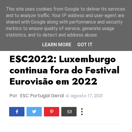
Início
7 agosto 2026
This site uses cookies from Google to deliver its services
and to analyze traffic. Your IP address and user-agent are
shared with Google along with performance and security
metrics to ensure quality of service, generate usage
statistics, and to detect and address abuse.
LEARN MORE
GOT IT
ESC2022
Luxemburgo
RTL
ESC2022: Luxemburgo
continua fora do Festival
Eurovisão em 2022
Por
ESC Portugal Geral
a
agosto 17, 2021