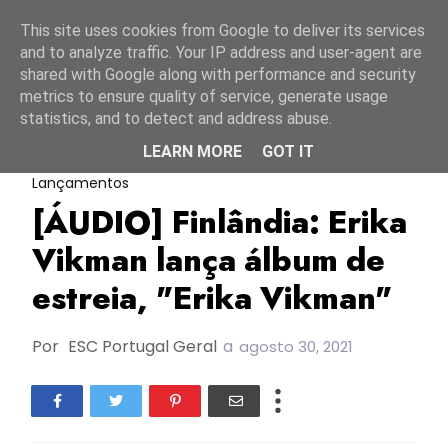
Início
6 agosto 2026
This site uses cookies from Google to deliver its services
and to analyze traffic. Your IP address and user-agent are
shared with Google along with performance and security
metrics to ensure quality of service, generate usage
statistics, and to detect and address abuse.
LEARN MORE
GOT IT
Erika Vikman
Finlândia
Novos
Lançamentos
[ÁUDIO] Finlândia: Erika
Vikman lança álbum de
estreia, "Erika Vikman"
Por
ESC Portugal Geral
a
agosto 30, 2021