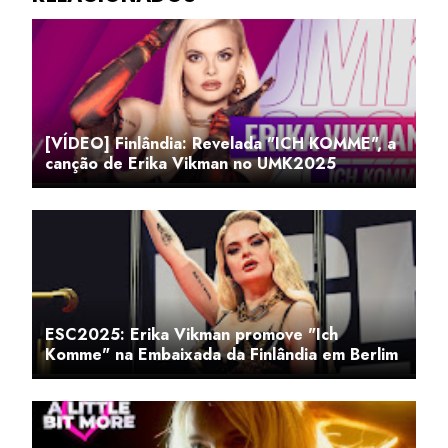
[VÍDEO] Finlândia: Revelada "ICH KOMME", a
canção de Erika Vikman no UMK2025
ESC2025: Erika Vikman promove "Ich
Komme" na Embaixada da Finlândia em Berlim