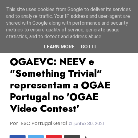
Início
10 agosto 2026
This site uses cookies from Google to deliver its services
and to analyze traffic. Your IP address and user-agent are
shared with Google along with performance and security
metrics to ensure quality of service, generate usage
statistics, and to detect and address abuse.
LEARN MORE
GOT IT
FC2021
Movimento De Eurofãs
NEEV
OGAEVC: NEEV e
"Something Trivial"
representam a OGAE
Portugal no 'OGAE
Video Contest'
Por
ESC Portugal Geral
a
junho 30, 2021