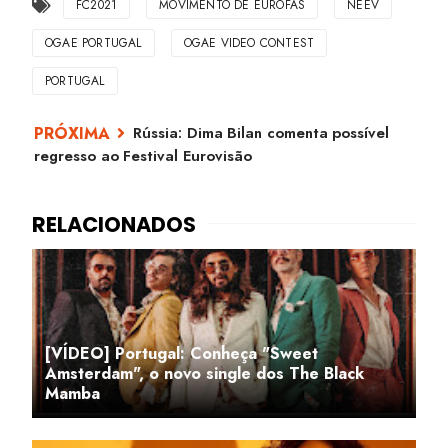
FC2021
MOVIMENTO DE EUROFÃS
NEEV
OGAE PORTUGAL
OGAE VIDEO CONTEST
PORTUGAL
Rússia: Dima Bilan comenta possível
regresso ao Festival Eurovisão
[VÍDEO] Portugal: Conheça "Sweet
Amsterdam", o novo single dos The Black
Mamba