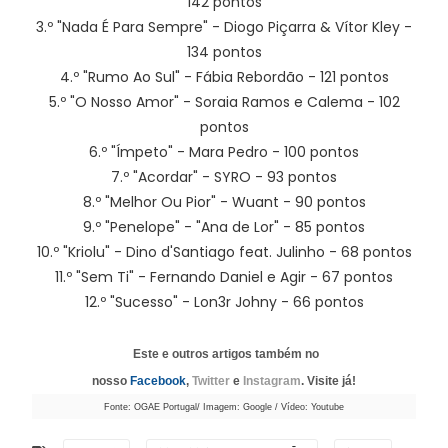
142 pontos
3.º "Nada É Para Sempre" - Diogo Piçarra & Vítor Kley -
134 pontos
4.º "Rumo Ao Sul" - Fábia Rebordão - 121 pontos
5.º "O Nosso Amor" - Soraia Ramos e Calema - 102
pontos
6.º "Ímpeto" - Mara Pedro - 100 pontos
7.º "Acordar" - SYRO - 93 pontos
8.º "Melhor Ou Pior" - Wuant - 90 pontos
9.º "Penelope" - "Ana de Lor" - 85 pontos
10.º "Kriolu" - Dino d'Santiago feat. Julinho - 68 pontos
11.º "Sem Ti" - Fernando Daniel e Agir - 67 pontos
12.º "Sucesso" - Lon3r Johny - 66 pontos
Este e outros artigos também no
nosso
Facebook
,
Twitter
e
Instagram
. Visite já!
Fonte: OGAE Portugal/ Imagem: Google / Vídeo: Youtube