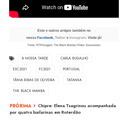
Este e outros artigos também no
nosso
Facebook
,
Twitter
e
Instagram
. Visite já!
Fonte: RTP/Imagem: The Black Mamba /Vídeo: Eurovisiontv
A NOSSA TARDE
CARLA BUGALHO
ESC2021
FC2021
PORTUGAL
TÂNIA RIBAS DE OLIVEIRA
TATANKA
THE BLACK MAMBA
Chipre: Elena Tsagrinou acompanhada
por quatro bailarinas em Roterdão