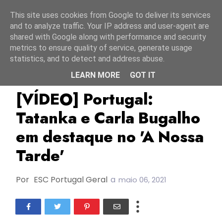
Início
10 agosto 2026
This site uses cookies from Google to deliver its services
and to analyze traffic. Your IP address and user-agent are
shared with Google along with performance and security
metrics to ensure quality of service, generate usage
statistics, and to detect and address abuse.
LEARN MORE
GOT IT
A Nossa Tarde
Carla Bugalho
ESC2021
[VÍDEO] Portugal:
Tatanka e Carla Bugalho
em destaque no 'A Nossa
Tarde'
Por
ESC Portugal Geral
a
maio 06, 2021