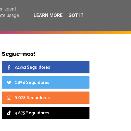
7 agosto 2026
er-agent
rate usage
LEARN MORE
GOT IT
CIAIS
CALENDÁRIO
Segue-nos!
32.352 Seguidores
2.854 Seguidores
9.028 Seguidores
4.675 Seguidores