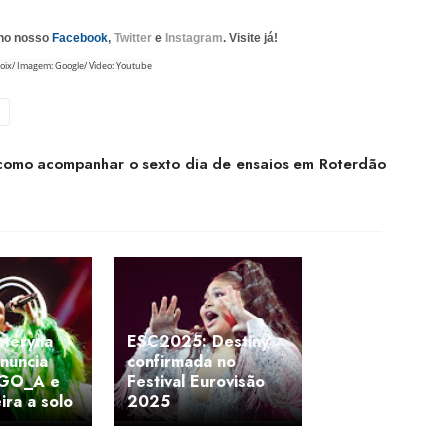
 no nosso
Facebook
,
Twitter
e
Instagram
. Visite já!
oix/ Imagem: Google/ Vìdeo: Youtube
omo acompanhar o sexto dia de ensaios em Roterdão
ateryna
ESC2025: Destiny
nuncia
confirmada no
 GO_A e
Festival Eurovisão
ira a solo
2025