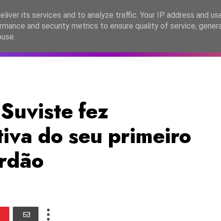
lítica de Privacidade
liver its services and to analyze traffic. Your IP address and us
rmance and security metrics to ensure quality of service, gene
C2026
EASC2026
PORTUGAL
LANÇAMENTOS
ESPE
buse.
Suviste fez
tiva do seu primeiro
erdão