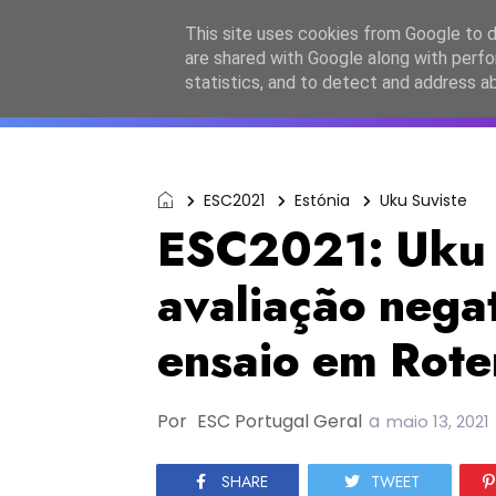
Início
Sobre a equipa
Contactos
Po
This site uses cookies from Google to de
are shared with Google along with perfo
ESC2027
JESC2026
F
statistics, and to detect and address a
ESC2021
Estónia
Uku Suviste
ESC2021: Uku 
avaliação nega
ensaio em Rot
Por
ESC Portugal Geral
a
maio 13, 2021
SHARE
TWEET