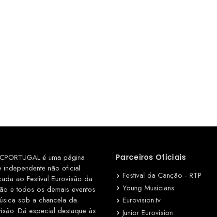
CPORTUGAL é uma página
Parceiros Oficiais
e independente não oficial
Festival da Canção - RTP
cada ao Festival Eurovisão da
Young Musicians
ão e todos os demais eventos
Eurovision.tv
úsica sob a chancela da
visão. Dá especial destaque às
Junior Eurovision