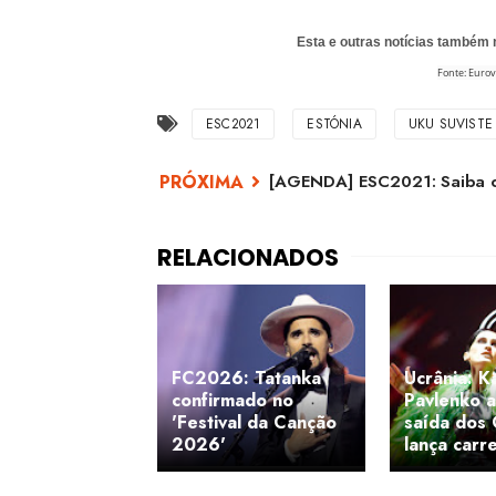
Esta e outras notícias também
Fonte: Eurov
ESC2021
ESTÓNIA
UKU SUVISTE
[AGENDA] ESC2021: Saiba c
FC2026: Tatanka
Ucrânia: K
confirmado no
Pavlenko a
'Festival da Canção
saída dos
2026'
lança carre