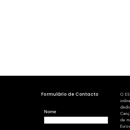
Formulário de Contacto
O ES
onlin
dedi
Nome
Canç
de m
Euro