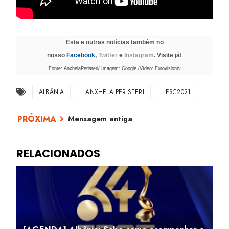
Esta e outras notícias também no
nosso
Facebook
,
Twitter
e
Instagram
. Visite já!
Fonte: AnxhelaPeristeri/ Imagem: Google /Vídeo: Eurovisiontv
ALBÂNIA
ANXHELA PERISTERI
ESC2021
Mensagem antiga