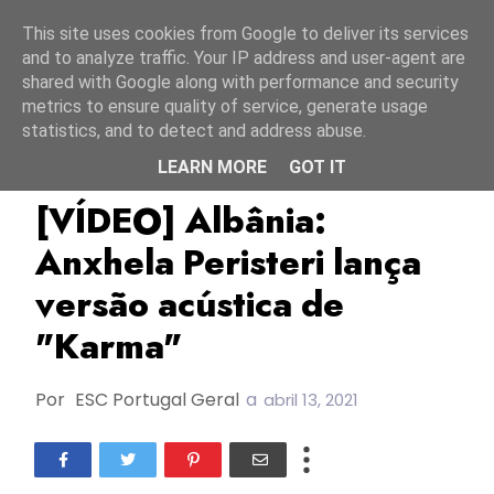
Início
9 agosto 2026
This site uses cookies from Google to deliver its services
and to analyze traffic. Your IP address and user-agent are
shared with Google along with performance and security
metrics to ensure quality of service, generate usage
statistics, and to detect and address abuse.
LEARN MORE
GOT IT
Albânia
Anxhela Peristeri
ESC2021
[VÍDEO] Albânia:
Anxhela Peristeri lança
versão acústica de
"Karma"
Por
ESC Portugal Geral
a
abril 13, 2021