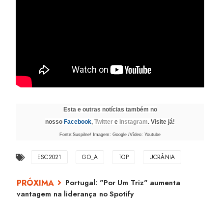
Esta e outras notícias também no
nosso
Facebook
,
Twitter
e
Instagram
. Visite já!
Fonte:Suspilne/ Imagem: Google /Vídeo: Youtube
ESC2021
GO_A
TOP
UCRÂNIA
Portugal: "Por Um Triz" aumenta
vantagem na liderança no Spotify