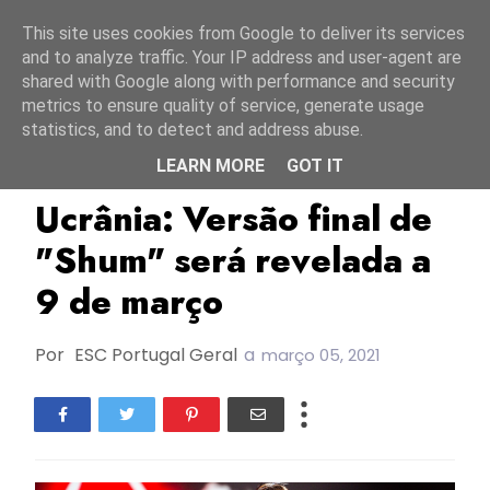
Início
7 agosto 2026
This site uses cookies from Google to deliver its services
and to analyze traffic. Your IP address and user-agent are
shared with Google along with performance and security
metrics to ensure quality of service, generate usage
statistics, and to detect and address abuse.
LEARN MORE
GOT IT
ESC2021
Go_A
TOP
Ucrânia: Versão final de
"Shum" será revelada a
9 de março
Por
ESC Portugal Geral
a
março 05, 2021