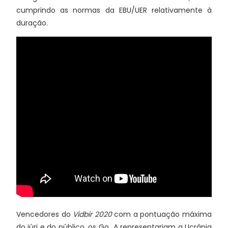
cumprindo as normas da EBU/UER relativamente à
duração.
Vencedores do
Vidbir 2020
com a pontuação máxima
do júri e do público, os Go_A representariam a Ucrânia