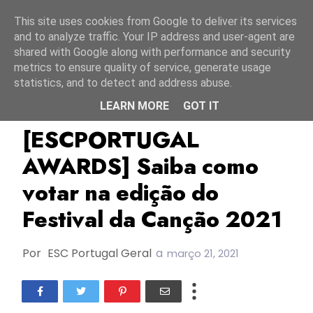
Início
6 agosto 2026
This site uses cookies from Google to deliver its services
and to analyze traffic. Your IP address and user-agent are
shared with Google along with performance and security
metrics to ensure quality of service, generate usage
statistics, and to detect and address abuse.
LEARN MORE
GOT IT
Escportugal
Escportugal Awards
FC2021
[ESCPORTUGAL
AWARDS] Saiba como
votar na edição do
Festival da Canção 2021
Por
ESC Portugal Geral
a
março 21, 2021