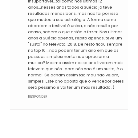
insuportável...tal como nos últimos 12
anos...nesses anos todos a Suécia já teve
resultados menos bons, mas nao foi por isso
que mudou a sua estratégia. A forma como
abordam o festival é unica, e não resulta por
acaso, sabem o que estão a fazer. Nos ultimos
anos a Suécia apenas, repito apenas, teve um
"susto" no televoto, 2018. De resto ficou sempre
no top 10....nao podem ter um ano em que as
pessoas simplesmente nao apreciam a
musica? Mesmo assim nesse ano tiveram mais
televoto que nós...para nós nao é um susto, é o
normal. Se acham assim tao mau nao vejam,
simples. Este ano aposto que o vencedor deles
será péssimo e vai ter um mau resultado ;)
RESPONDER