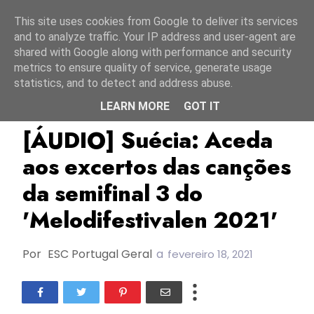
Início
7 agosto 2026
This site uses cookies from Google to deliver its services
and to analyze traffic. Your IP address and user-agent are
shared with Google along with performance and security
metrics to ensure quality of service, generate usage
statistics, and to detect and address abuse.
LEARN MORE
GOT IT
ESC2021
Melodifestivalen 2021
Suécia
[ÁUDIO] Suécia: Aceda
aos excertos das canções
da semifinal 3 do
'Melodifestivalen 2021'
Por
ESC Portugal Geral
a
fevereiro 18, 2021