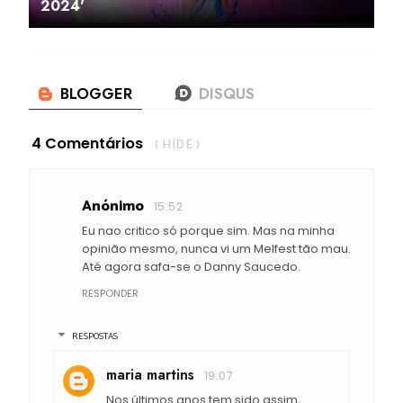
2024'
4 Comentários
( HIDE )
Anónimo
15:52
Eu nao critico só porque sim. Mas na minha
opinião mesmo, nunca vi um Melfest tão mau.
Até agora safa-se o Danny Saucedo.
RESPONDER
RESPOSTAS
maria martins
19:07
Nos últimos anos tem sido assim,