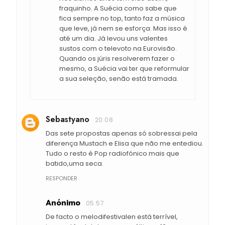
fraquinho. A Suécia como sabe que
fica sempre no top, tanto faz a música
que leve, já nem se esforça. Mas isso é
até um dia. Já levou uns valentes
sustos com o televoto na Eurovisão.
Quando os júris resolverem fazer o
mesmo, a Suécia vai ter que reformular
a sua seleção, senão está tramada.
Sebastyano
20:08
Das sete propostas apenas só sobressai pela
diferença Mustach e Elisa que não me entediou.
Tudo o resto é Pop radiofónico mais que
batido,uma seca.
RESPONDER
Anónimo
05:57
De facto o melodifestivalen está terrível,