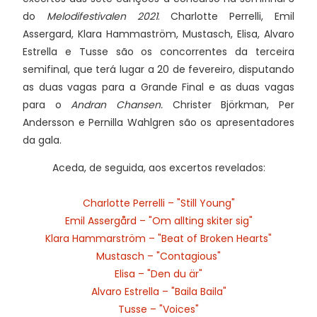
do
Melodifestivalen 2021
. Charlotte Perrelli, Emil
Assergard, Klara Hammaström, Mustasch, Elisa, Alvaro
Estrella e Tusse são os concorrentes da terceira
semifinal, que terá lugar a 20 de fevereiro, disputando
as duas vagas para a Grande Final e as duas vagas
para o
Andran Chansen.
Christer Björkman, Per
Andersson e Pernilla Wahlgren são os apresentadores
da gala.
Aceda, de seguida, aos excertos revelados:
Charlotte Perrelli – "Still Young"
Emil Assergård – "Om allting skiter sig"
Klara Hammarström – "Beat of Broken Hearts"
Mustasch – "Contagious"
Elisa – "Den du är"
Alvaro Estrella – "Baila Baila"
Tusse – "Voices"