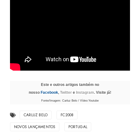
Este e outros artigos também no
nosso
Facebook
,
Twitter
e
Instagram
. Visite já!
Fonte/Imagem: Carluz Belo / Vídeo:Youtube
CARLUZ BELO
FC2008
NOVOS LANÇAMENTOS
PORTUGAL