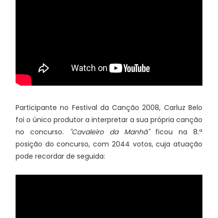
Participante no Festival da Canção 2008, Carluz Belo
foi o único produtor a interpretar a sua própria canção
no concurso.
"Cavaleiro da Manhã"
ficou na 8.ª
posição do concurso, com 2044 votos, cuja atuação
pode recordar de seguida: