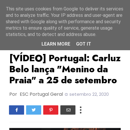
Início
7 agosto 2026
This site uses cookies from Google to deliver its services
and to analyze traffic. Your IP address and user-agent are
shared with Google along with performance and security
metrics to ensure quality of service, generate usage
statistics, and to detect and address abuse.
LEARN MORE
GOT IT
Carluz Belo
FC2008
Novos Lançamentos
[VÍDEO] Portugal: Carluz
Belo lança "Menino da
Praia" a 25 de setembro
Por
ESC Portugal Geral
a
setembro 22, 2020