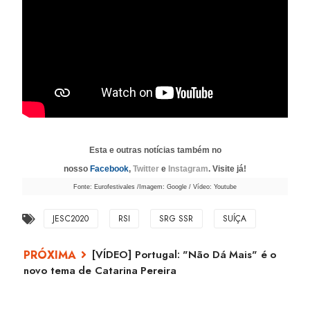
Esta e outras notícias também no
nosso
Facebook
,
Twitter
e
Instagram
. Visite já!
Fonte: Eurofestivales /Imagem: Google / Vídeo: Youtube
JESC2020
RSI
SRG SSR
SUÍÇA
[VÍDEO] Portugal: "Não Dá Mais" é o
novo tema de Catarina Pereira