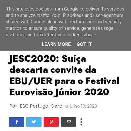
Início
8 agosto 2026
This site uses cookies from Google to deliver its services
and to analyze traffic. Your IP address and user-agent are
shared with Google along with performance and security
metrics to ensure quality of service, generate usage
statistics, and to detect and address abuse.
LEARN MORE
GOT IT
JESC2020
RSI
SRG SSR
JESC2020: Suíça
descarta convite da
EBU/UER para o Festival
Eurovisão Júnior 2020
Por
ESC Portugal Geral
a
julho 10, 2020