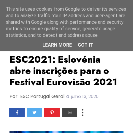
Início
6 agosto 2026
This site uses cookies from Google to deliver its services
and to analyze traffic. Your IP address and user-agent are
shared with Google along with performance and security
metrics to ensure quality of service, generate usage
statistics, and to detect and address abuse.
LEARN MORE
GOT IT
Ana Soklič
ESC2021
Eslovénia
ESC2021: Eslovénia
abre inscrições para o
Festival Eurovisão 2021
Por
ESC Portugal Geral
a
julho 13, 2020