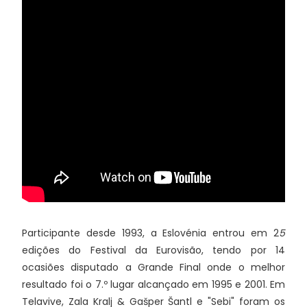
Participante desde 1993, a Eslovénia entrou em 2
5
edições do Festival da Eurovisão, tendo por 14
ocasiões disputado a Grande Final onde o melhor
resultado foi o 7.º lugar alcançado em 1995 e 2001. Em
Telavive, Zala Kralj & Gašper Šantl e "Sebi" foram os