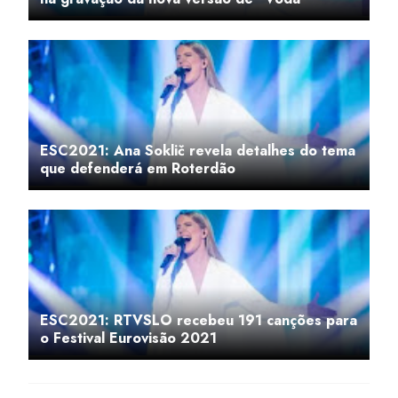
ESC2021: Ana Soklič revela detalhes do tema
que defenderá em Roterdão
ESC2021: RTVSLO recebeu 191 canções para
o Festival Eurovisão 2021