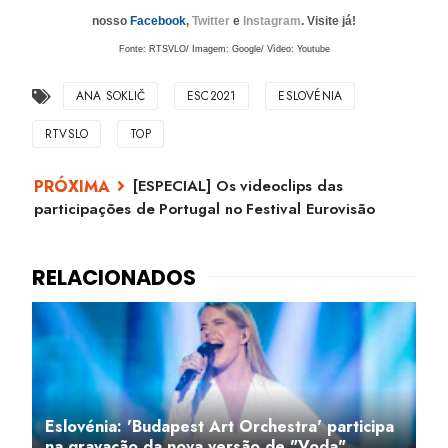
nosso
Facebook
,
Twitter
e
Instagram
. Visite já!
Fonte: RTSVLO/ Imagem: Google/ Vìdeo: Youtube
ANA SOKLIČ
ESC2021
ESLOVÉNIA
RTVSLO
TOP
[ESPECIAL] Os videoclips das
participações de Portugal no Festival Eurovisão
Eslovénia: 'Budapest Art Orchestra' participa
na gravação da nova versão de "Voda"