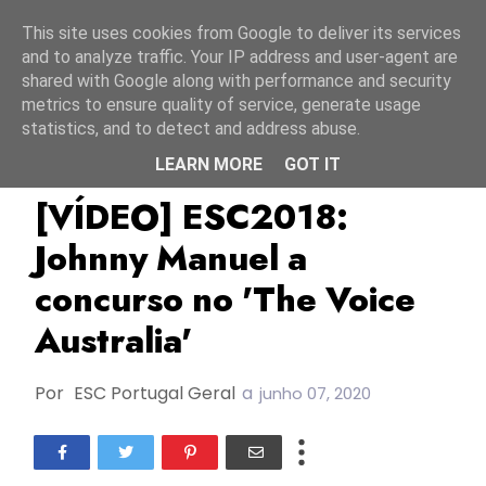
Início
9 agosto 2026
This site uses cookies from Google to deliver its services
and to analyze traffic. Your IP address and user-agent are
shared with Google along with performance and security
metrics to ensure quality of service, generate usage
statistics, and to detect and address abuse.
LEARN MORE
GOT IT
Austrália
Bulgária
Equinox
[VÍDEO] ESC2018:
Johnny Manuel a
concurso no 'The Voice
Australia'
Por
ESC Portugal Geral
a
junho 07, 2020