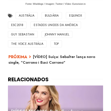
Fonte: Wiwiblogs / Imagem: Twitter / Vídeo: Eurovision.tv
AUSTRÁLIA
BULGÁRIA
EQUINOX
ESC2018
ESTADOS UNIDOS DA AMÉRICA
GUY SEBASTIAN
JOHNNY MANUEL
THE VOICE AUSTRÁLIA
TOP
[VÍDEO] Suíça: Sebalter lança novo
single, "Corrono i Baci Corrono"