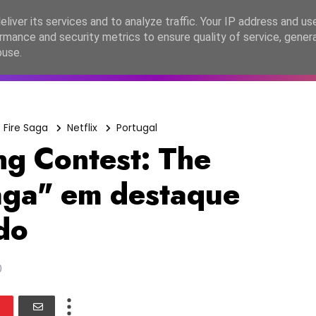
lítica de Privacidade
liver its services and to analyze traffic. Your IP address and us
rmance and security metrics to ensure quality of service, gene
C2026
EASC2026
PORTUGAL
LANÇAMENTOS
ESPE
buse.
 Fire Saga
Netflix
Portugal
ng Contest: The
Saga" em destaque
do
0