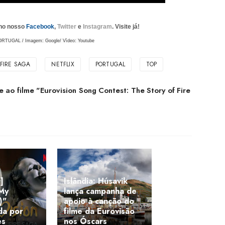
 no nosso
Facebook
,
Twitter
e
Instagram
. Visite já!
ORTUGAL / Imagem: Google/ Vìdeo: Youtube
FIRE SAGA
NETFLIX
PORTUGAL
TOP
e ao filme "Eurovision Song Contest: The Story of Fire
]
Islândia: Húsavik
(My
lança campanha de
)"
apoio à canção do
da por
filme da Eurovisão
es
nos Óscars