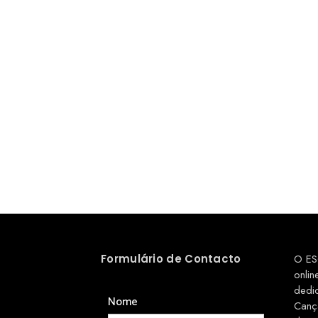
Formulário de Contacto
O ES
onlin
dedi
Nome
Canç