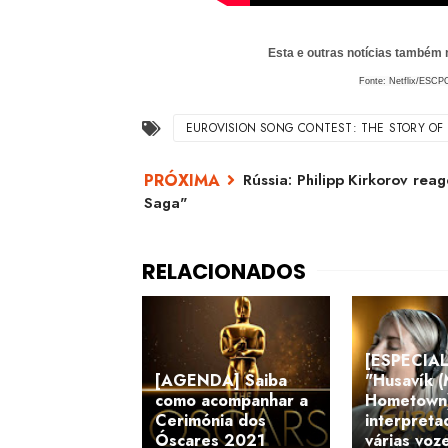
Esta e outras notícias também
Fonte: Netflix/ESCP
EUROVISION SONG CONTEST: THE STORY OF 
Rússia: Philipp Kirkorov reag
Saga"
[ESPECIAL
[AGENDA] Saiba
"Husavík 
como acompanhar a
Hometown
Cerimónia dos
interpreta
Óscares 2021
várias voz