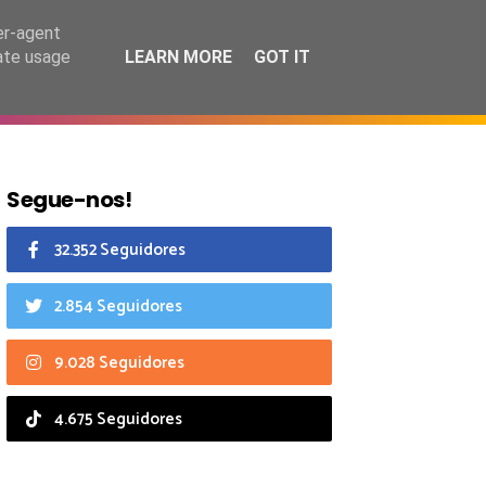
8 agosto 2026
er-agent
rate usage
LEARN MORE
GOT IT
CIAIS
CALENDÁRIO
Segue-nos!
32.352 Seguidores
2.854 Seguidores
9.028 Seguidores
4.675 Seguidores