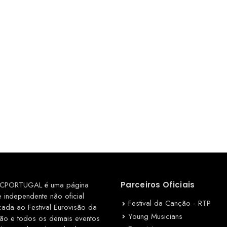
CPORTUGAL é uma página
Parceiros Oficiais
e independente não oficial
Festival da Canção - RTP
cada ao Festival Eurovisão da
Young Musicians
ão e todos os demais eventos