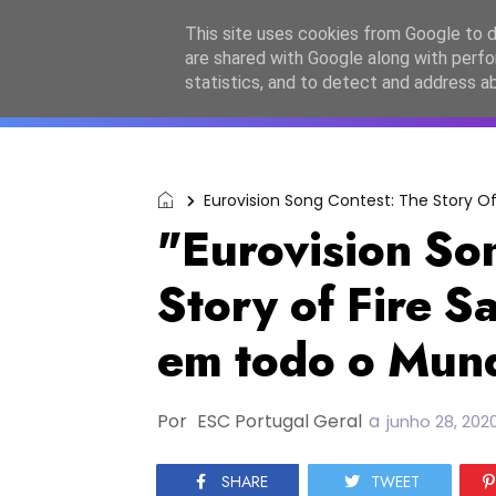
Início
Sobre a equipa
Contactos
Po
This site uses cookies from Google to de
are shared with Google along with perfo
ESC2027
JESC2026
F
statistics, and to detect and address a
Eurovision Song Contest: The Story Of
"Eurovision So
Story of Fire 
em todo o Mun
Por
ESC Portugal Geral
a
junho 28, 202
SHARE
TWEET