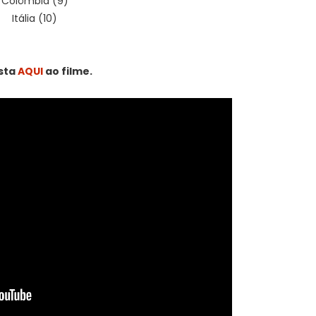
Colômbia (9)
Itália (10)
ista
AQUI
ao filme.