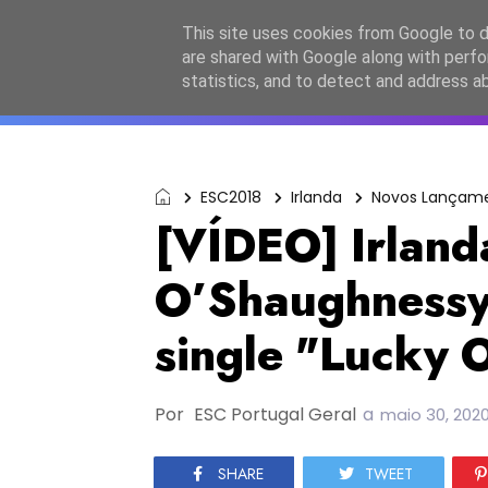
Início
Sobre a equipa
Contactos
Po
This site uses cookies from Google to de
are shared with Google along with perfo
ESC2027
JESC2026
F
statistics, and to detect and address a
ESC2018
Irlanda
Novos Lançam
[VÍDEO] Irland
O’Shaughnessy
single "Lucky 
Por
ESC Portugal Geral
a
maio 30, 202
SHARE
TWEET