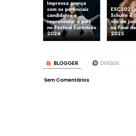
Imprensa avança
com os potenciais
ESC2025: 
candidatos a
Schulte é 
representar o país
voz do júr
no Festival Eurovisão
na Final d
2024
2025
Sem Comentários