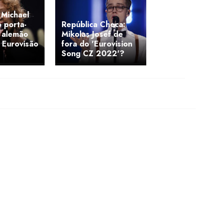
Michael
o porta-
República Checa:
i alemão
Mikolas Josef de
a Eurovisão
fora do 'Eurovision
Song CZ 2022'?