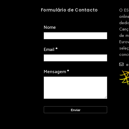
Formulário de Contacto
O ES
onlin
dedi
Nome
Canç
de m
Euro
sele
Email
*
conc
es
Mensagem
*