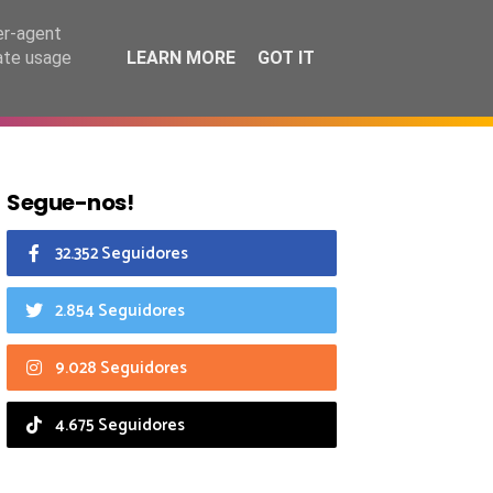
7 agosto 2026
er-agent
rate usage
LEARN MORE
GOT IT
CIAIS
CALENDÁRIO
Segue-nos!
32.352 Seguidores
2.854 Seguidores
9.028 Seguidores
4.675 Seguidores