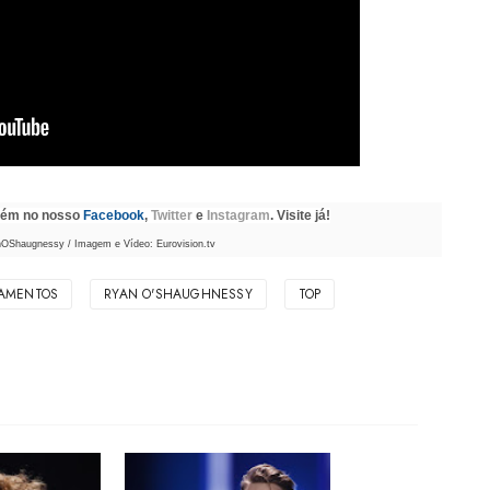
mbém no nosso
Facebook
,
Twitter
e
Instagram
. Visite já!
OShaugnessy / Imagem e Vídeo: Eurovision.tv
AMENTOS
RYAN O'SHAUGHNESSY
TOP