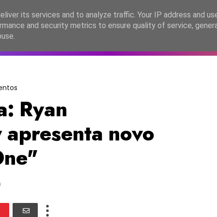
lítica de Privacidade
liver its services and to analyze traffic. Your IP address and us
rmance and security metrics to ensure quality of service, gene
C2026
EASC2026
PORTUGAL
LANÇAMENTOS
ESPE
buse.
entos
a: Ryan
 apresenta novo
One"
0