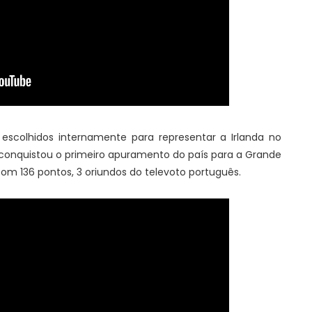
scolhidos internamente para representar a Irlanda no
or conquistou o primeiro apuramento do país para a Grande
com 136 pontos, 3 oriundos do televoto português.