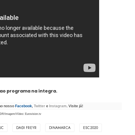
ao programa na íntegra.
 no nosso
Facebook
,
Twitter
e
Instagram
. Visite já!
DR/Imagem/Vídeo: Eurovision.tv
IC
DAÐI FREYR
DINAMARCA
ESC2020