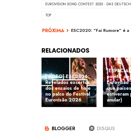
EUROVISION SONG CONTEST 2020 - DAS DEUTSCH
TOP
ESC2020: "Fai Rumore" é a 
[ESPECIAL]
[VÍDEO] ESC2026:
points' do 
Revelados excertos
Eurovisão
dos ensaios de hoje
que paíse
no palco do Festival
estiveram 
Eurovisão 2026
anular)