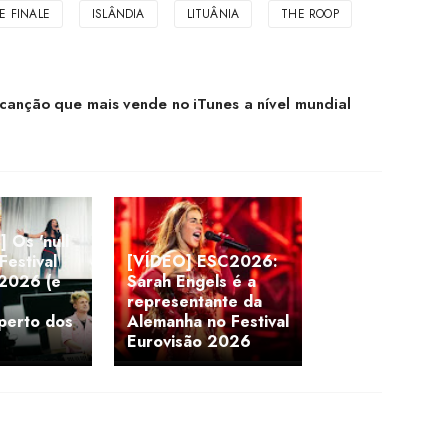
E FINALE
ISLÂNDIA
LITUÂNIA
THE ROOP
canção que mais vende no iTunes a nível mundial
 Os 'null
Festival
[VÍDEO] ESC2026:
 2026 (e
Sarah Engels é a
s
representante da
perto dos
Alemanha no Festival
Eurovisão 2026