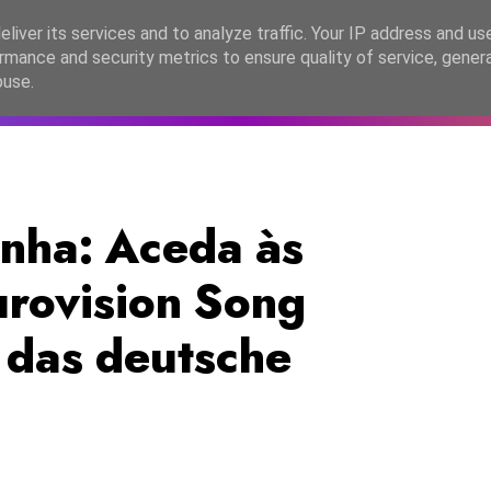
lítica de Privacidade
liver its services and to analyze traffic. Your IP address and us
rmance and security metrics to ensure quality of service, gene
C2026
EASC2026
PORTUGAL
LANÇAMENTOS
ESPE
buse.
nha: Aceda às
urovision Song
 das deutsche