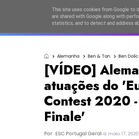
Início
Sobre a equipa
Contactos
Po
This site uses cookies from Google to de
are shared with Google along with perfo
ESC2027
JESC2026
F
statistics, and to detect and address a
Alemanha
Ben & Tan
Ben Dolic
[VÍDEO] Alema
atuações do 'E
Contest 2020 -
Finale'
Por
ESC Portugal Geral
a
maio 17, 2020