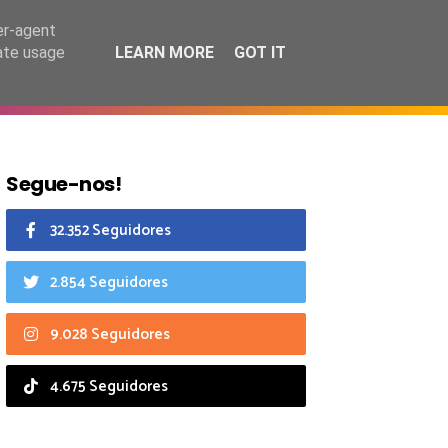
7 agosto 2026
er-agent
rate usage
LEARN MORE
GOT IT
CIAIS
CALENDÁRIO
Segue-nos!
32.352 Seguidores
2.854 Seguidores
9.028 Seguidores
4.675 Seguidores