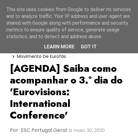
Início
7 agosto 2026
This site uses cookies from Google to deliver its services
and to analyze traffic. Your IP address and user-agent are
shared with Google along with performance and security
metrics to ensure quality of service, generate usage
statistics, and to detect and address abuse.
LEARN MORE
GOT IT
Agenda
Eurovisions: International Conference
Movimento De Eurofãs
[AGENDA] Saiba como
acompanhar o 3.º dia do
'Eurovisions:
International
Conference'
Por
ESC Portugal Geral
a
maio 30, 2020