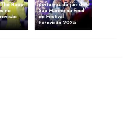
 The Roop
porta-voz do júri de
os no
São Marino na Final
urovisão
do Festival
Eurovisão 2025