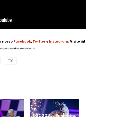
no nosso
Facebook
,
Twitter
e
Instagram
. Visite já!
imagem e vìdeo: Eurovision.tv
TOP
ESC2025: Senhit é a