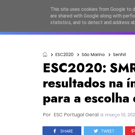
Início
Sobre a equipa
Contactos
Po
This site uses cookies from Google to de
are shared with Google along with perfo
ESC2027
JESC2026
F
statistics, and to detect and address a
ESC2020
São Marino
Senhit
ESC2020: SMR
resultados na í
para a escolha
Por
ESC Portugal Geral
a
março 10, 20
SHARE
TWEET