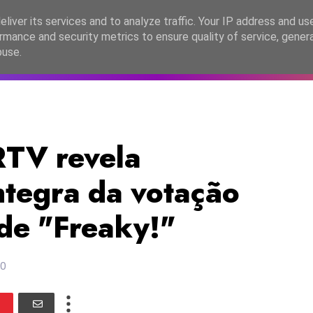
lítica de Privacidade
liver its services and to analyze traffic. Your IP address and us
rmance and security metrics to ensure quality of service, gene
C2026
EASC2026
PORTUGAL
LANÇAMENTOS
ESPE
buse.
TV revela
ntegra da votação
 de "Freaky!"
20