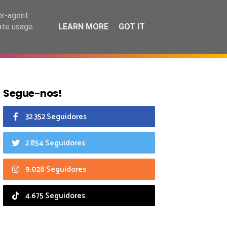
8 agosto 2026
er-agent
rate usage
LEARN MORE
GOT IT
CIAIS
CALENDÁRIO
Segue-nos!
32.352 Seguidores
2.854 Seguidores
9.028 Seguidores
4.675 Seguidores