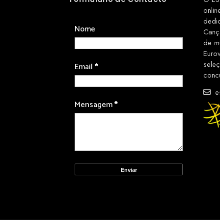
onlin
dedi
Nome
Canç
de m
Euro
sele
Email
*
conc
es
Mensagem
*