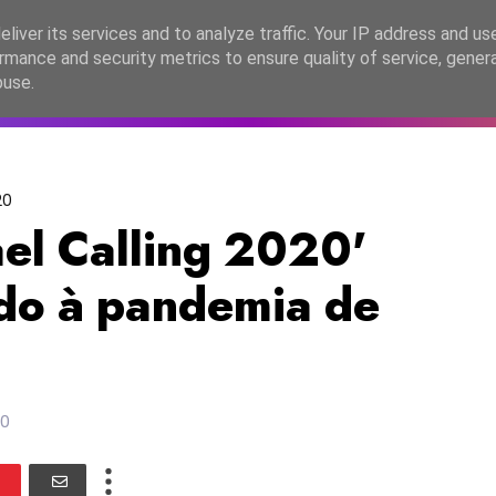
lítica de Privacidade
liver its services and to analyze traffic. Your IP address and us
rmance and security metrics to ensure quality of service, gene
C2026
EASC2026
PORTUGAL
LANÇAMENTOS
ESPE
buse.
20
el Calling 2020'
do à pandemia de
20