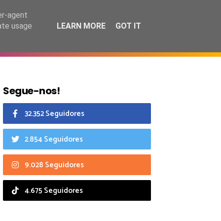
6 agosto 2026
er-agent
rate usage
LEARN MORE
GOT IT
CIAIS
CALENDÁRIO
Segue-nos!
32.352 Seguidores
2.854 Seguidores
9.028 Seguidores
4.675 Seguidores