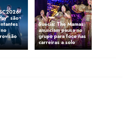
ESC2026:
Pray" são
entantes
Suécia: The Mamas
 no
anunciam pausa no
urovisão
grupo para foco nas
carreiras a solo