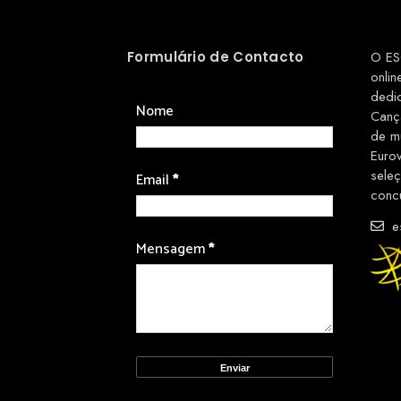
Formulário de Contacto
O ES
onlin
dedi
Nome
Canç
de m
Euro
sele
Email
*
conc
es
Mensagem
*