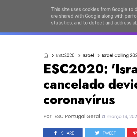
Início
Sobre a equipa
Contactos
Po
This site uses cookies from Google to de
are shared with Google along with perfo
ESC2027
JESC2026
F
statistics, and to detect and address a
ESC2020
Israel
Israel Calling 20
ESC2020: 'Isra
cancelado devi
coronavírus
Por
ESC Portugal Geral
a
março 13, 20
SHARE
TWEET