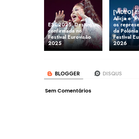
[VÍDEO] 
Alicja e "
ESC2025: Destiny
os repres
confirmada no
da Polónia
Festival Eurovisão
Festival E
2025
2026
Sem Comentários