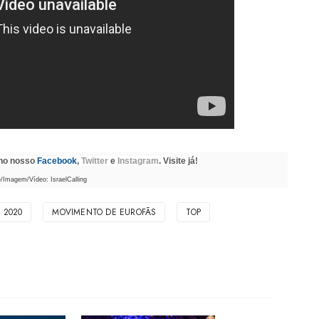
 no nosso
Facebook
,
Twitter
e
Instagram
. Visite já!
/Imagem/Vídeo: IsraelCalling
 2020
MOVIMENTO DE EUROFÃS
TOP