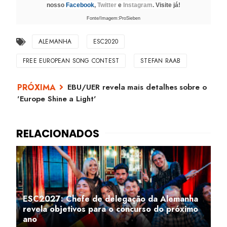
nosso
Facebook
,
Twitter
e
Instagram
. Visite já!
Fonte/Imagem:ProSieben
ALEMANHA
ESC2020
FREE EUROPEAN SONG CONTEST
STEFAN RAAB
EBU/UER revela mais detalhes sobre o
'Europe Shine a Light'
ESC2027: Chefe de delegação da Alemanha
revela objetivos para o concurso do próximo
ano